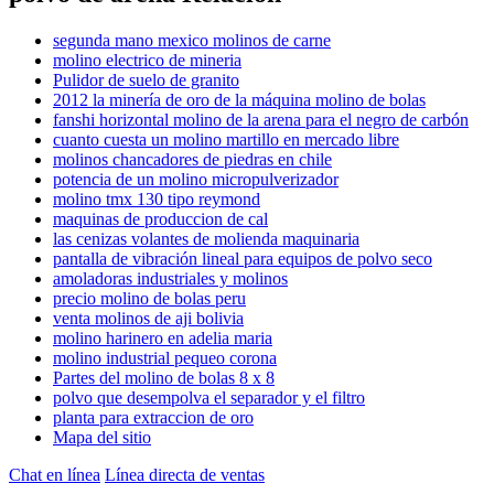
segunda mano mexico molinos de carne
molino electrico de mineria
Pulidor de suelo de granito
2012 la minería de oro de la máquina molino de bolas
fanshi horizontal molino de la arena para el negro de carbón
cuanto cuesta un molino martillo en mercado libre
molinos chancadores de piedras en chile
potencia de un molino micropulverizador
molino tmx 130 tipo reymond
maquinas de produccion de cal
las cenizas volantes de molienda maquinaria
pantalla de vibración lineal para equipos de polvo seco
amoladoras industriales y molinos
precio molino de bolas peru
venta molinos de aji bolivia
molino harinero en adelia maria
molino industrial pequeo corona
Partes del molino de bolas 8 x 8
polvo que desempolva el separador y el filtro
planta para extraccion de oro
Mapa del sitio
Chat en línea
Línea directa de ventas