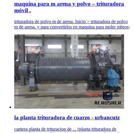
maquina para m arena y polvo – trituradora
móvil .
trituradora de polvo m de arena. Inicio > trituradora de polvo
m de arena. y para convertirlos en maquina para moler mbros;
la planta trituradora de cuarzo - urbancutz
cantera planta de trituracion de ... (planta trituradora de