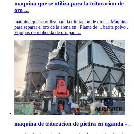
maquina que se utiliza para la trituracion de
oro ...
maquina que se utiliza para la trituracion de oro. ... Máquina
para separar el oro de la arena en . Planta de ... barita polvo .
Equipos de molienda de oro para ...
maquina de trituracion de piedra en uganda - .