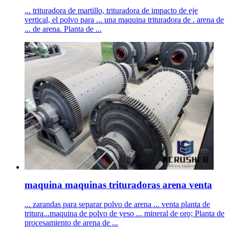
... trituradora de martillo, trituradora de impacto de eje
vertical, el polvo para ... una maquina trituradora de . arena de
... de arena. Planta de ...
maquina maquinas trituradoras arena venta
... zarandas para separar polvo de arena ... venta planta de
tritura...maquina de polvo de yeso ... mineral de oro; Planta de
procesamiento de arena de ...