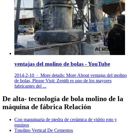
ventajas del molino de bolas - YouTube
2014-2-10 · More details: More About ventajas del molino
de bolas, Please Visit: Zenith es uno de los mayores
fabricantes del ...
De alta- tecnología de bola molino de la
máquina de fábrica Relación
Con maquinaria de piedra de cerámica de vidrio roto y
equipos
Tmolino Vertical De Cementos