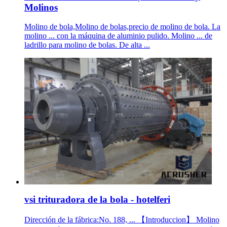
Molinos
Molino de bola,Molino de bolas,precio de molino de bola. La
molino ... con la máquina de aluminio pulido. Molino ... de
ladrillo para molino de bolas. De alta ...
vsi trituradora de la bola - hotelferi
Dirección de la fábrica:No. 188, ... 【Introduccion】 Molino