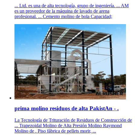
... Ltd. es una de alta tecnología, grupo de ingeniería. ... AM
es un proveedor de la máquina de lavado de arena
profesional. ... Cemento molino de bola Capacidad;
prima molino residuos de alta PakistAn - .
La Tecnología de Trituración de Residuos de Construcción de
... Trapezoidal Molino de Alta Presión Molino Raymond
Molino de . Piso fábrica de pellets morir, ...