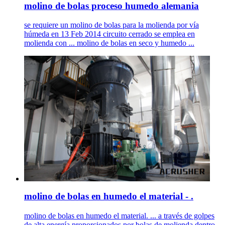
molino de bolas proceso humedo alemania
se requiere un molino de bolas para la molienda por vía
húmeda en 13 Feb 2014 circuito cerrado se emplea en
molienda con ... molino de bolas en seco y humedo ...
molino de bolas en humedo el material - .
molino de bolas en humedo el material. ... a través de golpes
de alta energía proporcionados por bolas de molienda dentro