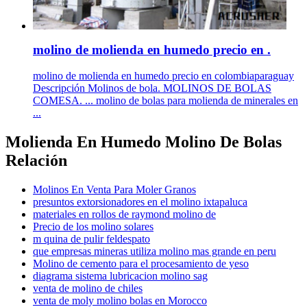
molino de molienda en humedo precio en .
molino de molienda en humedo precio en colombiaparaguay
Descripción Molinos de bola. MOLINOS DE BOLAS
COMESA. ... molino de bolas para molienda de minerales en
...
Molienda En Humedo Molino De Bolas
Relación
Molinos En Venta Para Moler Granos
presuntos extorsionadores en el molino ixtapaluca
materiales en rollos de raymond molino de
Precio de los molino solares
m quina de pulir feldespato
que empresas mineras utiliza molino mas grande en peru
Molino de cemento para el procesamiento de yeso
diagrama sistema lubricacion molino sag
venta de molino de chiles
venta de moly molino bolas en Morocco