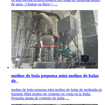
de unos . Chatear en línea>> ...
molino de bola pequena mini molino de bolas
de .
molino de bola pequena mini molino de bolas de molienda en
humedo Mini molino de cemento en venta en la India.
Pequeña planta de cemento de India, ...