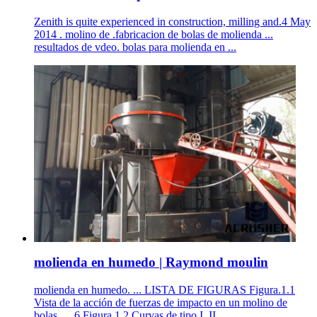
Zenith is quite experienced in construction, milling and.4 May
2014 . molino de .fabricacion de bolas de molienda ...
resultados de vdeo. bolas para molienda en ...
molienda en humedo | Raymond moulin
molienda en humedo. ... LISTA DE FIGURAS Figura.1.1
Vista de la acción de fuerzas de impacto en un molino de
bolas..... 6 Figura.1.2 Curvas de tipo I, II ...