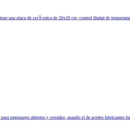
e una placa de cerÃ¡mica de 20x20 cm, control digital de temperatur
ara engranajes abiertos y cerrados, usando el de aceites lubricantes bas