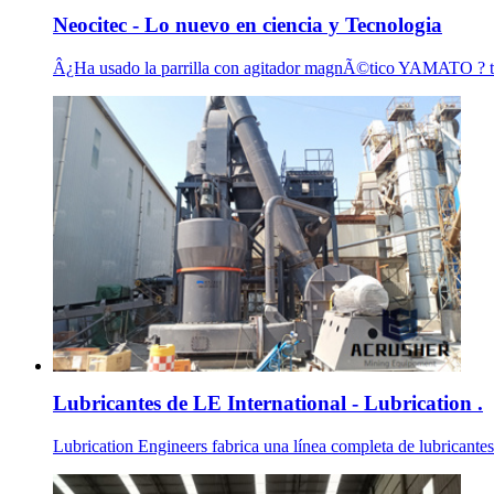
Neocitec - Lo nuevo en ciencia y Tecnologia
Â¿Ha usado la parrilla con agitador magnÃ©tico YAMATO ? tien
Lubricantes de LE International - Lubrication .
Lubrication Engineers fabrica una línea completa de lubricantes p