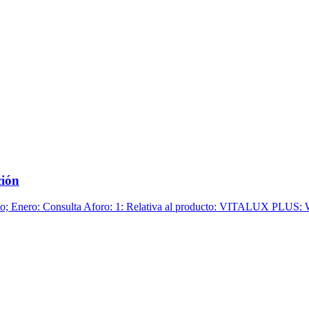
ción
; Enero: Consulta Aforo: 1: Relativa al producto: VITALUX PLUS: W