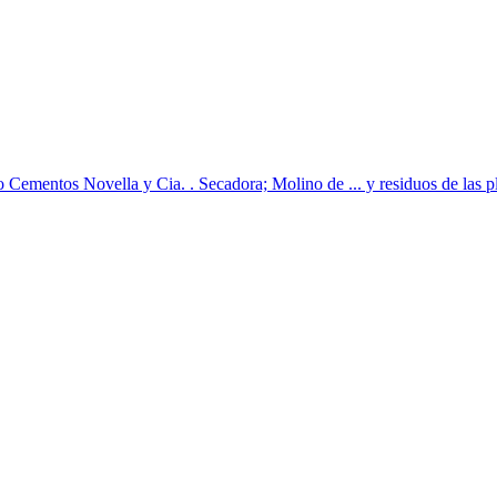
Cementos Novella y Cia. . Secadora; Molino de ... y residuos de las pl