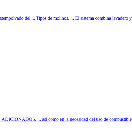
empolvado del ... Tipos de molinos, ... El sistema combina lavadero y t
S. ... así como en la necesidad del uso de combustibles fósi