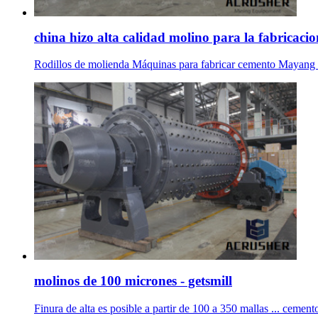
china hizo alta calidad molino para la fabricacio
Rodillos de molienda Máquinas para fabricar cemento Mayang para
molinos de 100 micrones - getsmill
Finura de alta es posible a partir de 100 a 350 mallas ... cement