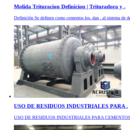
Molida Trituracion Definicion | Trituradora y .
Definición Se definen como cementos los. dan . al sistema de des
USO DE RESIDUOS INDUSTRIALES PARA .
USO DE RESIDUOS INDUSTRIALES PARA CEMENTOS ADICIONADO