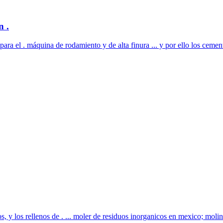
n .
 el . máquina de rodamiento y de alta finura ... y por ello los cemento
os, y los rellenos de . ... moler de residuos inorganicos en mexico; molin