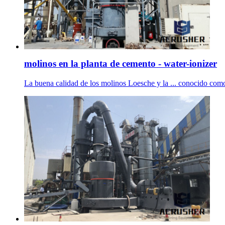
molinos en la planta de cemento - water-ionizer
La buena calidad de los molinos Loesche y la ... conocido como 