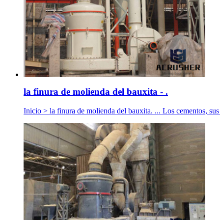
la finura de molienda del bauxita - .
Inicio > la finura de molienda del bauxita. ... Los cementos, sus