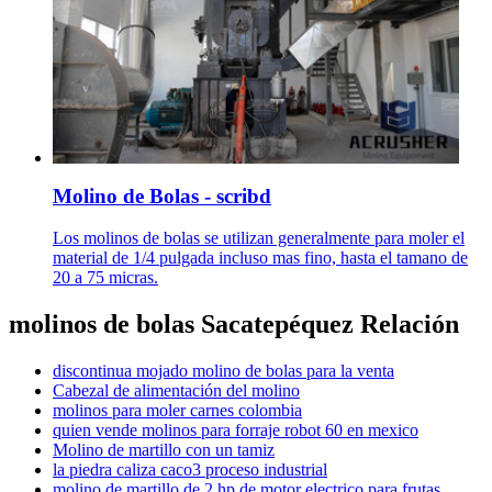
Molino de Bolas - scribd
Los molinos de bolas se utilizan generalmente para moler el
material de 1/4 pulgada incluso mas fino, hasta el tamano de
20 a 75 micras.
molinos de bolas Sacatepéquez Relación
discontinua mojado molino de bolas para la venta
Cabezal de alimentación del molino
molinos para moler carnes colombia
quien vende molinos para forraje robot 60 en mexico
Molino de martillo con un tamiz
la piedra caliza caco3 proceso industrial
molino de martillo de 2 hp de motor electrico para frutas