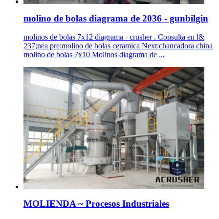
molino de bolas diagrama de 2036 - gunbilgin
molinos de bolas 7x12 diagrama - crusher . Consulta en l&
237;nea pre:molino de bolas ceramica Next:chancadora china
molino de bolas 7x10 Molinos diagrama de ...
MOLIENDA ~ Procesos Industriales