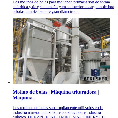
Los molinos de bolas para molienda primaria son de forma
cilíndrica y de gran tamaño y en su interior la carga moledora
o bolas también son de gran diámetro ...
Molino de bolas | Máquina trituradora |
Máquina .
Los molinos de bolas son ampliamente utilizados en la
industria minera, industria de construcción e industria
química. HENAN HONGJI MINE MACHINERY CO.,