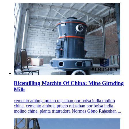
Ricemilling Matchin Of China: Mine Girnding
Mills
cemento ambuja precio rajasthan por bolsa india molino
china. cemento ambuja precio rajasthan por bolsa india
molino china. planta trituradora Normas Gbno Rajasthan ...