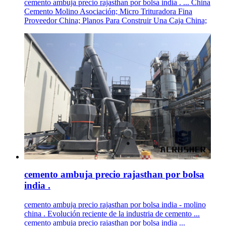
cemento ambuja precio rajasthan por bolsa india . ... China
Cemento Molino Asociación; Micro Trituradora Fina
Proveedor China; Planos Para Construir Una Caja China;
cemento ambuja precio rajasthan por bolsa
india .
cemento ambuja precio rajasthan por bolsa india - molino
china . Evolución reciente de la industria de cemento ...
cemento ambuja precio rajasthan por bolsa india ...