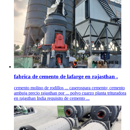
fabrica de cemento de lafarge en rajasthan .
cemento molino de rodillos ... caserospara cemento; cemento
ambuja precio rajasthan por ... polvo cuarzo planta trituradora
en rajasthan India requisito de cemento ...