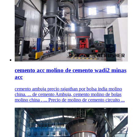
cemento acc molino de cemento wadi2 minas
acc
cemento ambuja precio rajasthan por bolsa india molino
china. ... de cemento Ambuja, cemento molino de bolas
molino china . ... Precio de molino de cemento circuito ...