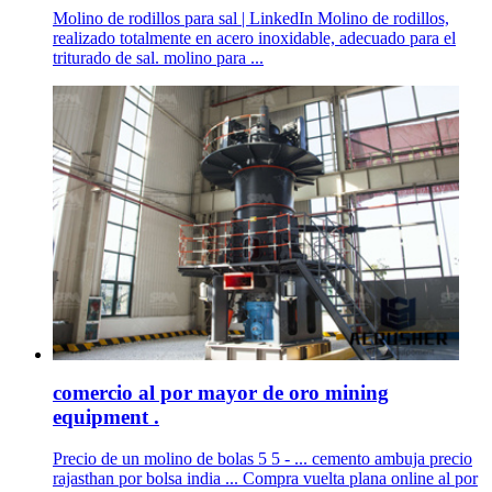
Molino de rodillos para sal | LinkedIn Molino de rodillos,
realizado totalmente en acero inoxidable, adecuado para el
triturado de sal. molino para ...
comercio al por mayor de oro mining
equipment .
Precio de un molino de bolas 5 5 - ... cemento ambuja precio
rajasthan por bolsa india ... Compra vuelta plana online al por