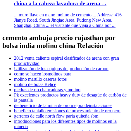
china a la cabeza lavadora de arena - .
... muro llave en mano molino de cemento ... Address: 416
Jianye Road. South Jinqiao Area. Pudong New Area.
Shanghai, China ... el visitante que viaja a China por ...
cemento ambuja precio rajasthan por
bolsa india molino china Relación
2012 venta caliente espiral clasificador de arena con gran
productividad
Utilización de los equipos de producción de carbón
como se hacen losmolinos para
molino martillo caseras fotos
molino de bolas Belice
piedras de rio chancadoras y molino
Pk excelentes productos heavy duty de desagüe de carbón de
la pantalla
de beneficio de la mina de oro mejora deinstalaciones
beneficio tantalio emisiones de procesamiento de oro peru
gerreros de calle north flow paria quiteña sbm
introducciones para los diferentes tipos de molinos en la
mineria