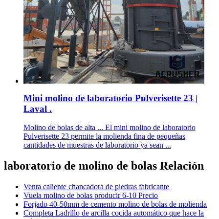
Mini molino de laboratorio Pulverisette 23 |
Laval .
Molino de bolas de alta ... El mini molino de laboratorio
Pulverisette 23 permite la molienda fina de pequeñas
cantidades de muestras de laboratorio ya sean ...
laboratorio de molino de bolas Relación
Venta caliente chancadora de piedras fabricante
Vuela molino de bolas producir 6-10 Precio
Forjado 40-50mm de cemento molino de bolas de molienda
Completa Ladrillo de arcilla cocida automático que hace la