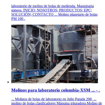
laboratorio de molino de bolas de molienda. Maquinaria
minera. INICIO; NOSOTROS; PRODUCTOS; EPC;
SOLUCIÓN; CONTACTO ... Molino planetario de bolas
PM 100 .
Molinos para laboratorio colombia-XSM ... - .
... Molinos de bolas de laboratorio en Julio Parada 208, ...
molino de bolas,clasificadores Máquina trituradora,Molino de