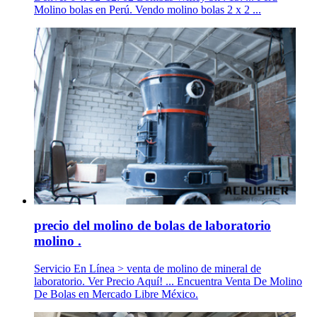
Molino bolas en Perú. Vendo molino bolas 2 x 2 ...
precio del molino de bolas de laboratorio
molino .
Servicio En Línea > venta de molino de mineral de
laboratorio. Ver Precio Aquí! ... Encuentra Venta De Molino
De Bolas en Mercado Libre México.