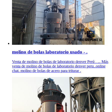
molino de bolas laboratorio usado - .
Venta de molino de bolas de laboratorio denver Perú . ... Más
venta de molino de bolas de laboratorio denver peru..online
chat. molino de bolas de acero para triturar .