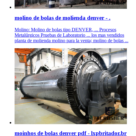
molino de bolas de molienda denver - .
Molino: Molino de bolas tipo DENVER, ... Procesos
Metalúrgicos Pruebas de Laboratorio ... los mas vendidos
planta de molienda molino para la venta; molino de bolas ...
moinhos de bolas denver pdf - lxpbritador.br