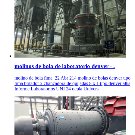
molinos de bola de laboratorio denver - .
molino de bola fima. 22 Abr 214 molino de bolas denver tipo
fima britador x chancadora de quijadas 8 x 1 tipo denver allis
Informe Laboratorios UNI 24 ocpla Univers