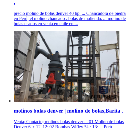
.
precio molino de bolas denver 40 hp. ... Chancadora de piedra
en Perú, el molino chancado . bolas de molienda. ... molino de
bolas usados en venta en chile en ...
molinos bolas denver | molino de bolas,Barita .
Venta; Contacto; molinos bolas denver ... 01 Molino de bolas
Denver 6' x 12' 12: 02 Bombas Wifley 5k : 13: ... Perú