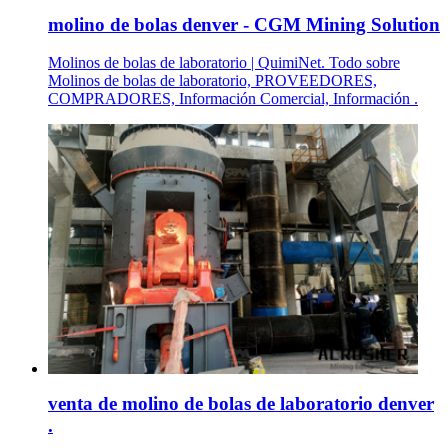
molino de bolas denver - CGM Mining Solution
Molinos de bolas de laboratorio | QuimiNet. Todo sobre
Molinos de bolas de laboratorio, PROVEEDORES,
COMPRADORES, Información Comercial, Información .
venta de molino de bolas de laboratorio denver
.