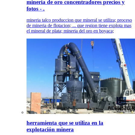
mineria de oro concentradores precios y
fotos - .
mineria talco produccion que mineral se utiliza; proceso
de mineria de flotacion; ... que region tiene explota mas
el mineral de plata; mineria del oro en boyaca;
herramienta que se utiliza en la
explotación minera