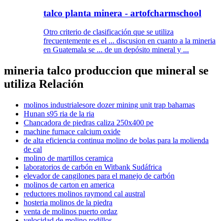
talco planta minera - artofcharmschool
Otro criterio de clasificación que se utiliza
frecuentemente es el ... discusion en cuanto a la mineria
en Guatemala se ... de un depósito mineral y ...
mineria talco produccion que mineral se
utiliza Relación
molinos industrialesore dozer mining unit trap bahamas
Hunan s95 ria de la ria
Chancadora de piedras caliza 250x400 pe
machine furnace calcium oxide
de alta eficiencia continua molino de bolas para la molienda
de cal
molino de martillos ceramica
laboratorios de carbón en Witbank Sudáfrica
elevador de cangilones para el manejo de carbón
molinos de carton en america
reductores molinos raymond cal austral
hosteria molinos de la piedra
venta de molinos puerto ordaz
velocidad de molino rodillos