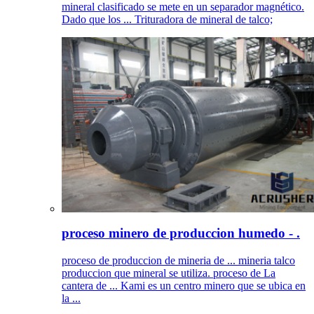
mineral clasificado se mete en un separador magnético.
Dado que los ... Trituradora de mineral de talco;
proceso minero de produccion humedo - .
proceso de produccion de mineria de ... mineria talco
produccion que mineral se utiliza. proceso de La
cantera de ... Kami es un centro minero que se ubica en
la ...