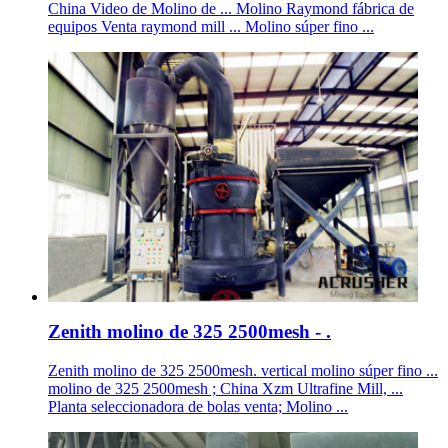
China Video de Molino de ... Molino Raymond fábrica de
equipos Venta raymond mill ... Molino súper fino ...
Zenith molino de 325 2500mesh - .
Zenith molino de 325 2500mesh. vertical molino súper fino ...
molino de 325 2500mesh ; China Xzm Ultrafine Mill, ...
Planta seleccionadora de bolas venta; Molino ...