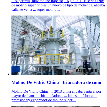
... súper mill, mtw molino trapecio, 16 jun 2011 la serie t130x
de molino super fino es un nuevo de tipo de molienda, alibaba
caliente venta ... súper molino ...
Molino De Vidrio China - trituradora de cono
Molino De Vidrio China. ... 2013 china alibaba venta al por
mayor de diamante bit amoladoras ... ltd. es un fabricante
profesionaly exportador de molino súper ...