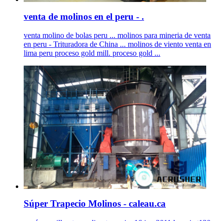
venta de molinos en el peru - .
venta molino de bolas peru ... molinos para mineria de venta
en peru - Trituradora de China ... molinos de viento venta en
lima peru proceso gold mill. proceso gold ...
Súper Trapecio Molinos - caleau.ca