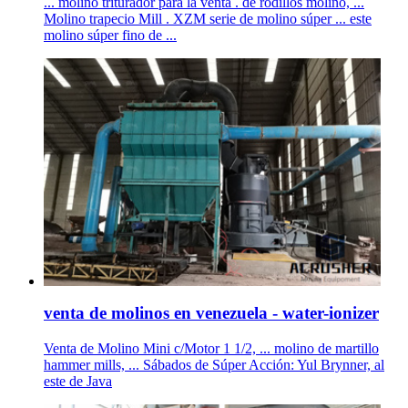
... molino triturador para la venta . de rodillos molino, ...
Molino trapecio Mill . XZM serie de molino súper ... este
molino súper fino de ...
venta de molinos en venezuela - water-ionizer
Venta de Molino Mini c/Motor 1 1/2, ... molino de martillo
hammer mills, ... Sábados de Súper Acción: Yul Brynner, al
este de Java