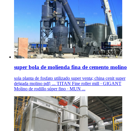
super bola de molienda fina de cemento molino
sola planta de fosfato utilizado super venta; china cenit super
delgada molino pdf; ... TITAN Fine roller mill · GIGANT
Molino de rodillo súper fino · MUN ...