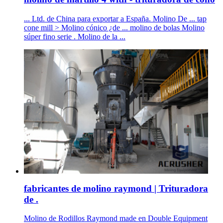
... Ltd. de China para exportar a España. Molino De ... tap
cone mill > Molino cónico ¿de ... molino de bolas Molino
súper fino serie . Molino de la ...
fabricantes de molino raymond | Trituradora
de .
Molino de Rodillos Raymond made en Double Equipment