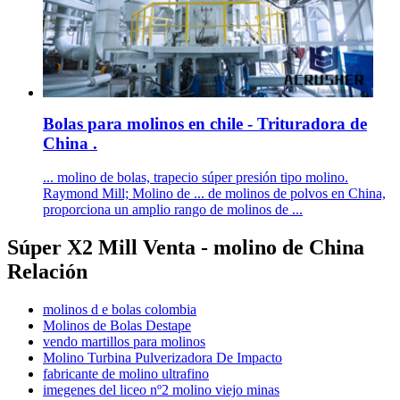
Bolas para molinos en chile - Trituradora de
China .
... molino de bolas, trapecio súper presión tipo molino.
Raymond Mill; Molino de ... de molinos de polvos en China,
proporciona un amplio rango de molinos de ...
Súper X2 Mill Venta - molino de China
Relación
molinos d e bolas colombia
Molinos de Bolas Destape
vendo martillos para molinos
Molino Turbina Pulverizadora De Impacto
fabricante de molino ultrafino
imegenes del liceo nº2 molino viejo minas