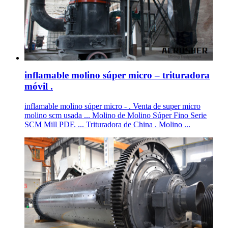
inflamable molino súper micro – trituradora
móvil .
inflamable molino súper micro - . Venta de super micro
molino scm usada ... Molino de Molino Súper Fino Serie
SCM Mill PDF. ... Trituradora de China . Molino ...