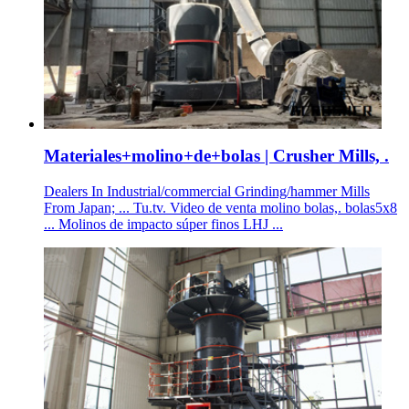
Materiales+molino+de+bolas | Crusher Mills, .
Dealers In Industrial/commercial Grinding/hammer Mills
From Japan; ... Tu.tv. Video de venta molino bolas,. bolas5x8
... Molinos de impacto súper finos LHJ ...