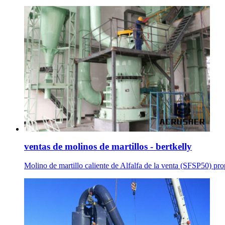
ventas de molinos de martillos - bertkelly
Molino de martillo caliente de Alfalfa de la venta (SFSP50) pr