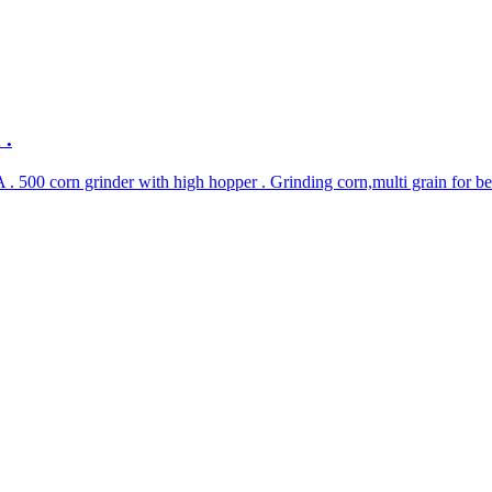
 .
0 corn grinder with high hopper . Grinding corn,multi grain for bette