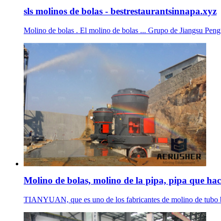
sls molinos de bolas - bestrestaurantsinnapa.xyz
Molino de bolas . El molino de bolas ... Grupo de Jiangsu Pen
Molino de bolas, molino de la pipa, pipa que hac
TIANYUAN, que es uno de los fabricantes de molino de tubo bie