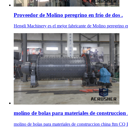
Proveedor de Molino peregrino en frío de dos .
Hengli Machinery es el mejor fabricante de Molino peregrino en
molino de bolas para materiales de construccion 
molino de bolas para materiales de construccion china ftm CQ Ra