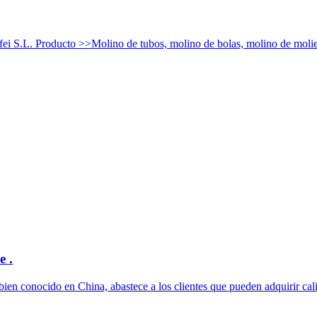
gfei S.L. Producto >>Molino de tubos, molino de bolas, molino de molie
e .
n conocido en China, abastece a los clientes que pueden adquirir cali