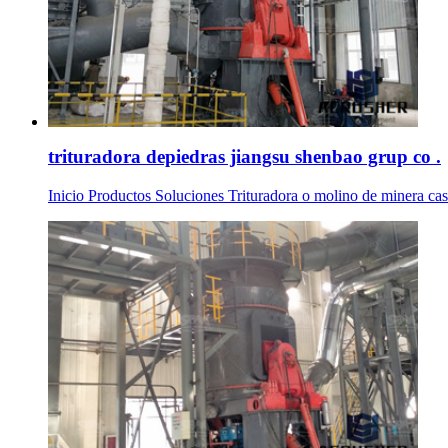
trituradora depiedras jiangsu shenbao grup co .
Inicio Productos Soluciones Trituradora o molino de minera caso 