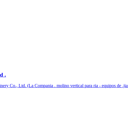
d .
y Co., Ltd. (La Compania . molino vertical para ria - equipos de .jiang