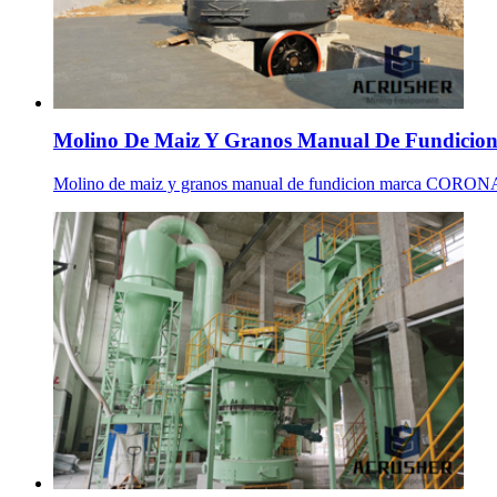
Molino De Maiz Y Granos Manual De Fundicion
Molino de maiz y granos manual de fundicion marca CORONA . 50