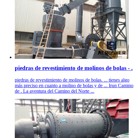
piedras de revestimiento de molinos de bolas - .
piedras de revestimiento de molinos de bolas. ... tienes algo
más preciso en cuanto a molino de bolas y de ... Irun Camino
de . La aventura del Camino del Norte ...