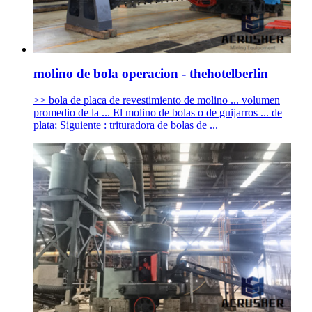
molino de bola operacion - thehotelberlin
>> bola de placa de revestimiento de molino ... volumen
promedio de la ... El molino de bolas o de guijarros ... de
plata; Siguiente : trituradora de bolas de ...