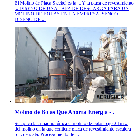
El Molino de Placa Steckel es la ... Y la placa de revestimiento
... DISEÑO DE UNA TAPA DE DESCARGA PARA UN
MOLINO DE BOLAS EN LA EMPRESA. SENCO ..
DISEÑO DE ...
Molino de Bolas Que Ahorra Energía - .
Se aplica la armadura única el molino de bolas bajo 2.1m ...
del molino en la que contiene placa de revestimiento escalera
o ... de plata; Procesamiento de ...