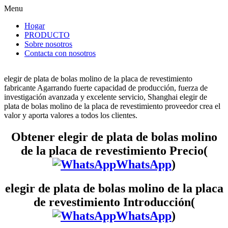
Menu
Hogar
PRODUCTO
Sobre nosotros
Contacta con nosotros
elegir de plata de bolas molino de la placa de revestimiento
fabricante Agarrando fuerte capacidad de producción, fuerza de
investigación avanzada y excelente servicio, Shanghai elegir de
plata de bolas molino de la placa de revestimiento proveedor crea el
valor y aporta valores a todos los clientes.
Obtener elegir de plata de bolas molino
de la placa de revestimiento Precio(
WhatsApp
)
elegir de plata de bolas molino de la placa
de revestimiento Introducción(
WhatsApp
)