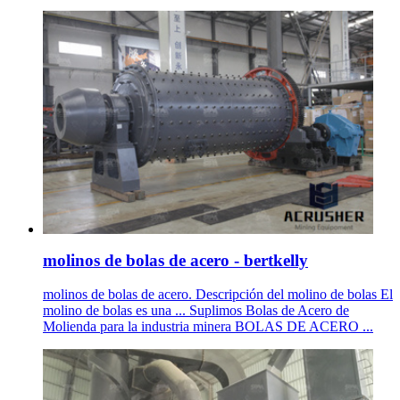
molinos de bolas de acero - bertkelly
molinos de bolas de acero. Descripción del molino de bolas El
molino de bolas es una ... Suplimos Bolas de Acero de
Molienda para la industria minera BOLAS DE ACERO ...