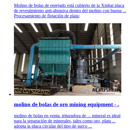
Molino de bolas de enrejado está cubierto de la Xinhai placa
de revestimiento anti-abrasiva dentro del molino con buena ...
Procesamiento de flotación de plata;
molino de bolas de oro mining equipment - .
molino de bolas en venta. trituradora de ... mineral es ideal
para la separación de minerales, tales como oro, plata ...
adopta la placa circular del tipo de surco ...