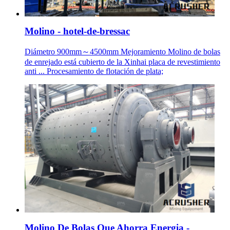
Molino - hotel-de-bressac
Diámetro 900mm～4500mm Mejoramiento Molino de bolas
de enrejado está cubierto de la Xinhai placa de revestimiento
anti ... Procesamiento de flotación de plata;
Molino De Bolas Que Ahorra Energia -