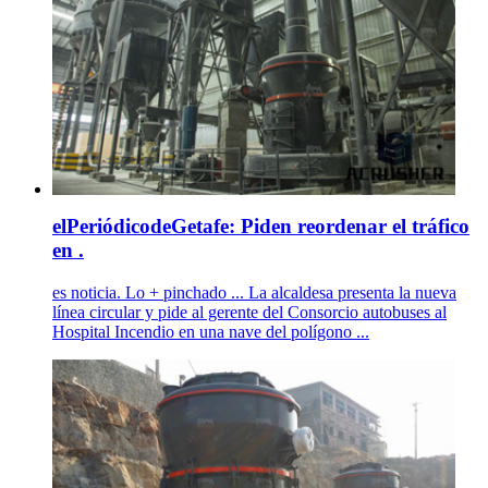
elPeriódicodeGetafe: Piden reordenar el tráfico
en .
es noticia. Lo + pinchado ... La alcaldesa presenta la nueva
línea circular y pide al gerente del Consorcio autobuses al
Hospital Incendio en una nave del polígono ...