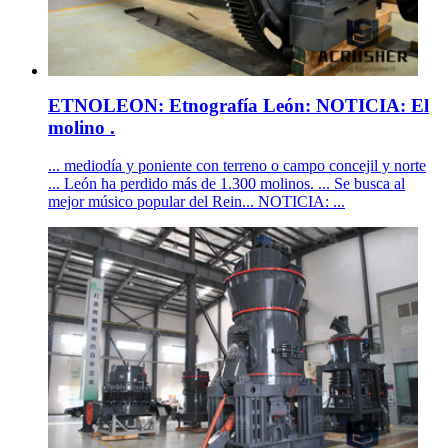
ETNOLEON: Etnografía León: NOTICIA: El
molino .
... mediodía y poniente con terreno o campo concejil y norte
... León ha perdido más de 1.300 molinos. ... Se busca al
mejor músico popular del Rein... NOTICIA: ...