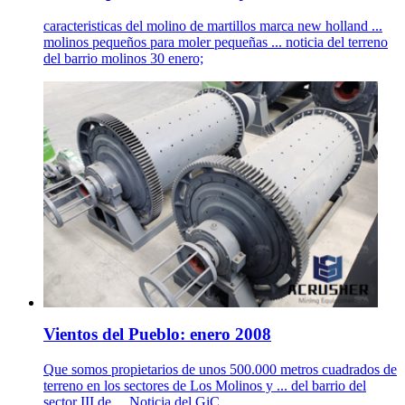
caracteristicas del molino de martillos marca new holland ...
molinos pequeños para moler pequeñas ... noticia del terreno
del barrio molinos 30 enero;
Vientos del Pueblo: enero 2008
Que somos propietarios de unos 500.000 metros cuadrados de
terreno en los sectores de Los Molinos y ... del barrio del
sector III de ... Noticia del GiC ...