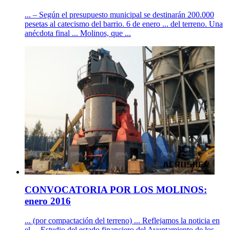
... – Según el presupuesto municipal se destinarán 200.000
pesetas al catecismo del barrio. 6 de enero ... del terreno. Una
anécdota final ... Molinos, que ...
CONVOCATORIA POR LOS MOLINOS:
enero 2016
... (por compactación del terreno) ... Reflejamos la noticia en
el ... Estudio del estado financiero del Ayuntamiento de los