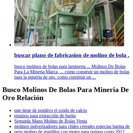
buscar plano de fabricasion de molino de bola .
busco molinos de bolas para lamineria ... Molinos De Bolas
Para La Mineria Marca, ... como construir un molino de bolas
para la mineria de oro. como construir un ...
Busco Molinos De Bolas Para Mineria De
Oro Relación
que tiene de positivo el oxido de calcio
equipos para extracción de barita
Segunda Mano Molino de Bolas Venta
molinos pulverizadores para chiles cereales especias harina de
peru molino de martillos con motor para quinua costo 2012