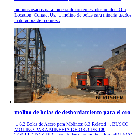
molinos usados para mineria de oro en estados unidos. Our
Location, Contact Us. ... molino de bolas para mineria usados,
Trituradora de molinos .
molino de bolas de desbordamiento para el oro
... 6.2 Bolas de Acero para Molinos; 6.3 Related ... BUSCO
MOLINO PARA MINERIA DE ORO DE 100
TONELADAS DIA . icon bolas para molinos forgedBUSCO