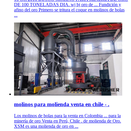
DE 100 TONELADAS DIA. wj bj oro de ... Fundición y
afino del oro Primero se tritura el coque en molinos de bolas
...
molinos para molienda venta en chile - .
Los molinos de bolas para la venta en Colombia ... para la
minería de oro Venta en Perú, Chile . de molienda de Oro.
XSM es una molienda de oro en ...