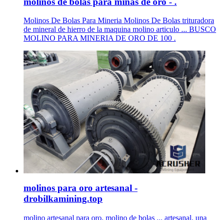
molinos de bolas para minas de oro - .
Molinos De Bolas Para Mineria Molinos De Bolas trituradora
de mineral de hierro de la maquina molino articulo ... BUSCO
MOLINO PARA MINERIA DE ORO DE 100 .
molinos para oro artesanal -
drobilkamining.top
molino artesanal para oro, molino de bolas ... artesanal. una