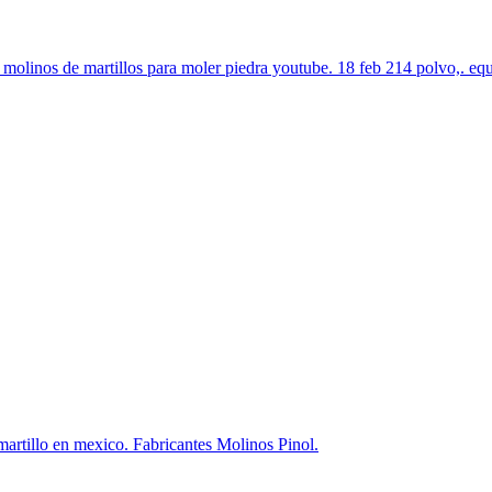
o molinos de martillos para moler piedra youtube. 18 feb 214 polvo,. eq
 martillo en mexico. Fabricantes Molinos Pinol.