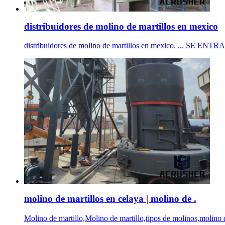
distribuidores de molino de martillos en mexico
distribuidores de molino de martillos en mexico. ... SE ENTRA
molino de martillos en celaya | molino de .
Molino de martillo,Molino de martillo,tipos de molinos,molino de