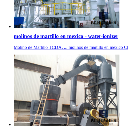
molinos de martillo en mexico - water-ionizer
Molino de Martillo TCDA. ... molinos de martillo en mexico C