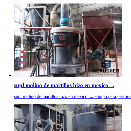
supl molino de martillos hizo en mexico - .
supl molino de martillos hizo en mexico. ... equipo para perfora