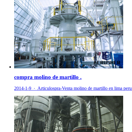
compra molino de martillo .
2014-1-9 · Articulospra-Venta molino de martillo en lima peru en