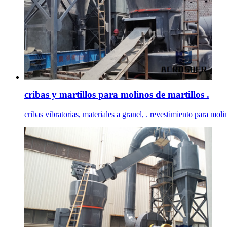
cribas y martillos para molinos de martillos .
cribas vibratorias, materiales a granel, . revestimiento para mol