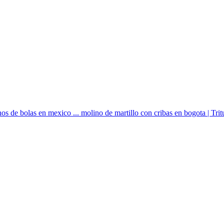
inos de bolas en mexico ... molino de martillo con cribas en bogota | Trit