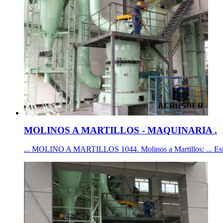
MOLINOS A MARTILLOS - MAQUINARIA .
... MOLINO A MARTILLOS 1044. Molinos a Martillos: ... Este Mo