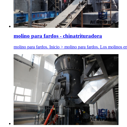
molino para fardos - chinatrituradora
molino para fardos. Inicio > molino para fardos. Los molinos en e