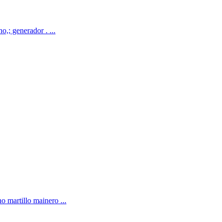
,; generador . ...
o martillo mainero ...