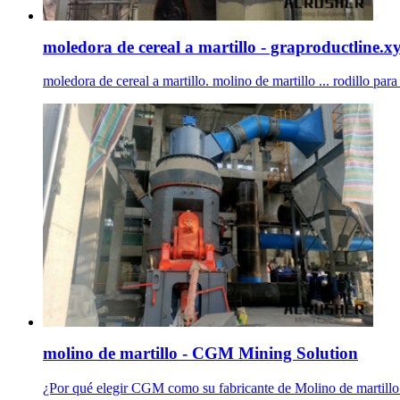
moledora de cereal a martillo - graproductline.x
moledora de cereal a martillo. molino de martillo ... rodillo para
molino de martillo - CGM Mining Solution
¿Por qué elegir CGM como su fabricante de Molino de martillo de