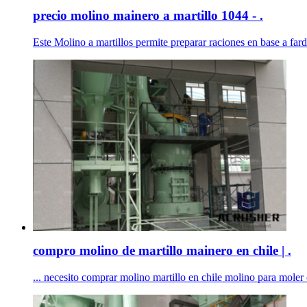
precio molino mainero a martillo 1044 - .
Este Molino a martillos permite preparar raciones en base a fard
compro molino de martillo mainero en chile | .
... necesito comprar molino martillo en chile molino para moler c