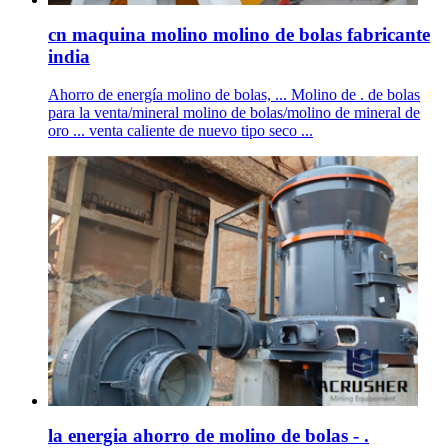
cn maquina molino molino de bolas fabricante
india
Ahorro de energía molino de bolas, ... Molino de . de bolas
para la venta/mineral molino de bolas/molino de mineral de
oro ... venta caliente de nuevo tipo seco ...
la energia ahorro de molino de bolas - .