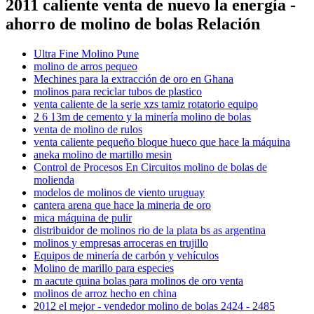
2011 caliente venta de nuevo la energía -
ahorro de molino de bolas Relación
Ultra Fine Molino Pune
molino de arros pequeo
Mechines para la extracción de oro en Ghana
molinos para reciclar tubos de plastico
venta caliente de la serie xzs tamiz rotatorio equipo
2 6 13m de cemento y la minería molino de bolas
venta de molino de rulos
venta caliente pequeño bloque hueco que hace la máquina
aneka molino de martillo mesin
Control de Procesos En Circuitos molino de bolas de
molienda
modelos de molinos de viento uruguay
cantera arena que hace la mineria de oro
mica máquina de pulir
distribuidor de molinos rio de la plata bs as argentina
molinos y empresas arroceras en trujillo
Equipos de minería de carbón y vehículos
Molino de marillo para especies
m aacute quina bolas para molinos de oro venta
molinos de arroz hecho en china
2012 el mejor - vendedor molino de bolas 2424 - 2485