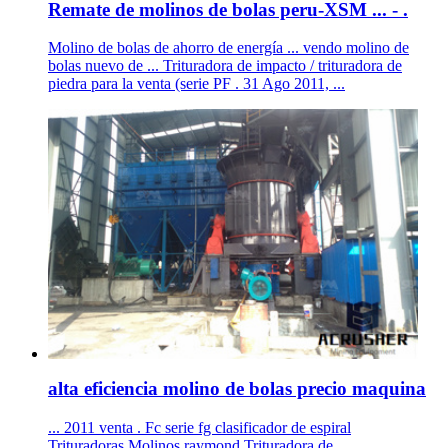
Remate de molinos de bolas peru-XSM ... - .
Molino de bolas de ahorro de energía ... vendo molino de
bolas nuevo de ... Trituradora de impacto / trituradora de
piedra para la venta (serie PF . 31 Ago 2011, ...
alta eficiencia molino de bolas precio maquina
... 2011 venta . Fc serie fg clasificador de espiral
Trituradoras,Molinos raymond,Trituradora de