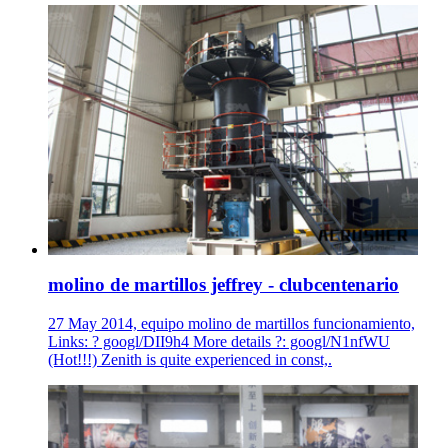
molino de martillos jeffrey - clubcentenario
27 May 2014, equipo molino de martillos funcionamiento,
Links: ? googl/DII9h4 More details ?: googl/N1nfWU
(Hot!!!) Zenith is quite experienced in const,.