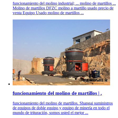
funcionamiento del molino industrial; ... molino de martillos ...
Molino de martillos DFZC molino a martillo usado precio de
venta Equipo Usado molino de martillos ...
funcionamiento del molino de martillos | .
funcionamiento del molino de martillos. Shangai suministros
de equipos de doble equipo y equipo de minería en todo el
mundo de trituración, somos usted el mejor ...