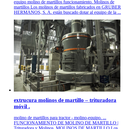
equipo molino de martillos funcionamiento. Molinos de
martillos Los molinos de martillos fabricados en GRUBER
HERMANOS, S. A. están buscado dotar al equipo de la ...
extrucura molinos de martillo – trituradora
móvil .
molino de martillos para tractor - molino-equipo. ...
FUNCIONAMIENTO DE MOLINO DE MARTILLO |
Trituradora y Molinos. MOLINOS DE MARTILLO Los