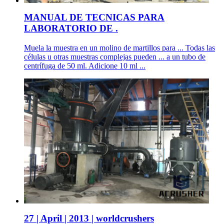
MANUAL DE TECNICAS PARA
LABORATORIO DE .
Muela la muestra en un molino de martillos para ... Todas las
células u otras muestras complejas pueden ... a un tubo de
centrífuga de 50 ml. Adicione 10 ml ...
27 | April | 2013 | worldcrushers