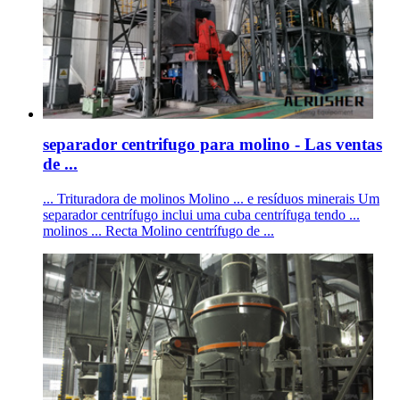
separador centrifugo para molino - Las ventas
de ...
... Trituradora de molinos Molino ... e resíduos minerais Um
separador centrífugo inclui uma cuba centrífuga tendo ...
molinos ... Recta Molino centrífugo de ...