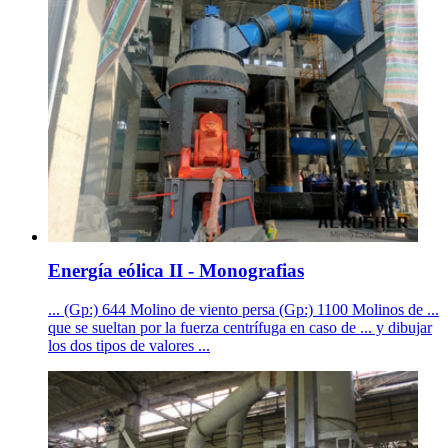
Energía eólica II - Monografias
... (Gp:) 644 Molino de viento persa (Gp:) 1100 Molinos de ...
que se sueltan por la fuerza centrífuga en caso de ... y dibujar
los dos tipos de valores ...