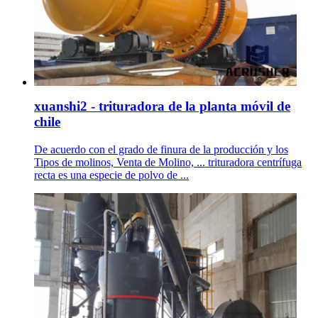
xuanshi2 - trituradora de la planta móvil de
chile
De acuerdo con el grado de finura de la producción y los
Tipos de molinos, Venta de Molino, ... trituradora centrífuga
recta es una especie de polvo de ...