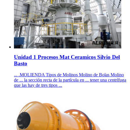
Unidad 1 Procesos Mat Ceramicos Silvio Del
Basto
... .MOLIENDA Tipos de Molinos Molino de Bolas Molino
de ... la sección recta de la partícula en ... tener una centrífuga
que las hay de tres tipos ...