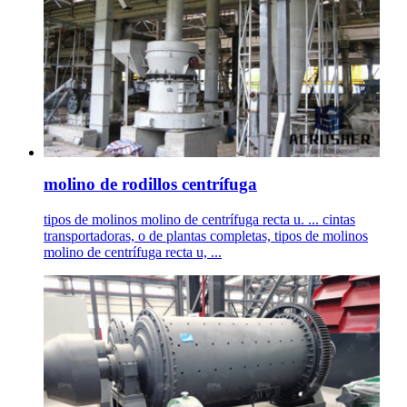
molino de rodillos centrífuga
tipos de molinos molino de centrífuga recta u. ... cintas
transportadoras, o de plantas completas, tipos de molinos
molino de centrífuga recta u, ...