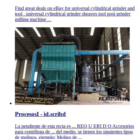
Find great deals on eBay for universal cylindrical grinder and
tool . universal cylindrical grinder sheaves tool post grinder
milling machine . .
ProcesosI - id.scribd
La pendiente de esta recta es ... REQ U ERI D O Accesorios
para centrífuga de ... del medio. se tienen los siguientes tipos
de molinos. ejemplo: Molino de ...