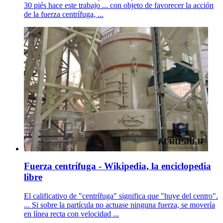
30 piés hace este trabajo ... con objeto de favorecer la acción
de la fuerza centrífuga, ...
Fuerza centrífuga - Wikipedia, la enciclopedia
libre
El calificativo de "centrífuga" significa que "huye del centro".
... Si sobre la partícula no actuase ninguna fuerza, se movería
en línea recta con velocidad ...