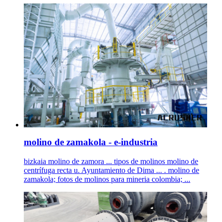
molino de zamakola - e-industria
bizkaia molino de zamora ... tipos de molinos molino de
centrífuga recta u. Ayuntamiento de Dima ... . molino de
zamakola; fotos de molinos para mineria colombia; ...