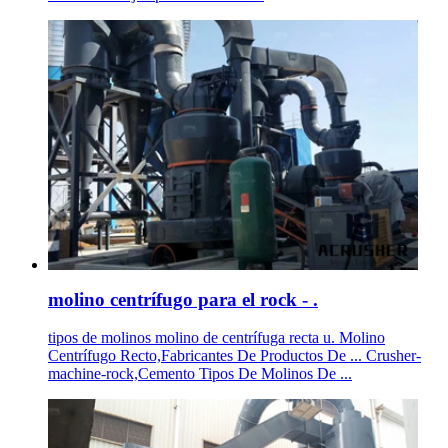
molino centrífugo para el rock - .
tipos de molinos molino de centrífuga recta u. Molino
Centrífugo Recto,Fabricantes De Productos De ... Crusher-
machine-rock,Cemento Tipos De Molinos De ...