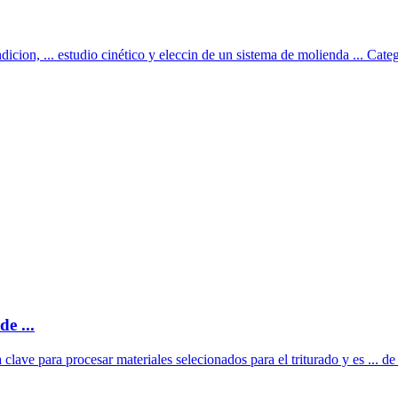
cion, ... estudio cinético y eleccin de un sistema de molienda ... Cate
e ...
 clave para procesar materiales selecionados para el triturado y es ... de