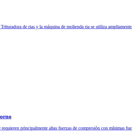
Trituradora de rias y la máquina de molienda ria se utiliza ampliamente e
horno
se requieren principalmente altas fuerzas de compresión con mínimas fue