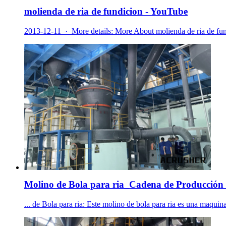
molienda de ria de fundicion - YouTube
2013-12-11 · More details: More About molienda de ria de fundi
Molino de Bola para ria_Cadena de Producción d
... de Bola para ria: Este molino de bola para ria es una maquina