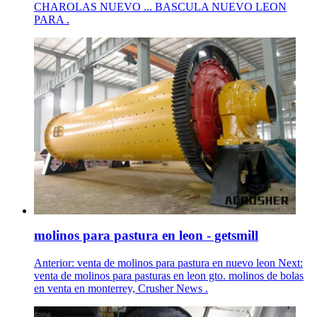
CHAROLAS NUEVO ... BASCULA NUEVO LEON
PARA .
molinos para pastura en leon - getsmill
Anterior: venta de molinos para pastura en nuevo leon Next:
venta de molinos para pasturas en leon gto. molinos de bolas
en venta en monterrey, Crusher News .