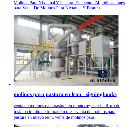
Molinos Para Nixtamal Y Pastura. Encuentra 74 publicaciones
para Venta De Molinos Para Nixtamal Y Pastura ...
molinos para pastura en leon - signingbooks
venta de molinos para pastura en monterrey. next：Roca de
fosfato circuito de trituración pre：venta de molinos para
pastura en nuevo leon. venta de molinos para ...