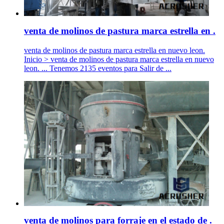
venta de molinos de pastura marca estrella en .
venta de molinos de pastura marca estrella en nuevo leon.
Inicio > venta de molinos de pastura marca estrella en nuevo
leon. ... Tenemos 2135 eventos para Salir de ...
venta de molinos para forraje en el estado de .