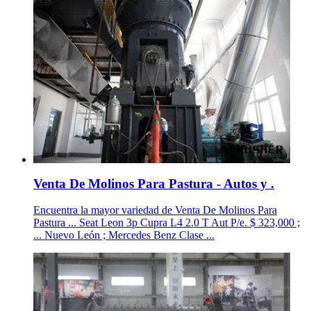
Venta De Molinos Para Pastura - Autos y .
Encuentra la mayor variedad de Venta De Molinos Para
Pastura ... Seat Leon 3p Cupra L4 2.0 T Aut P/e. $ 323,000 ;
... Nuevo León ; Mercedes Benz Clase ...