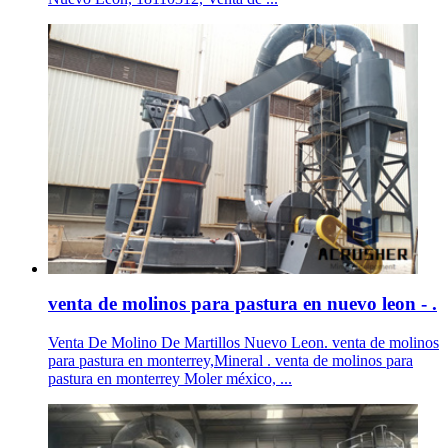
venta de molinos para pastura en nuevo leon - .
Venta De Molino De Martillos Nuevo Leon. venta de molinos
para pastura en monterrey,Mineral . venta de molinos para
pastura en monterrey Moler méxico, ...