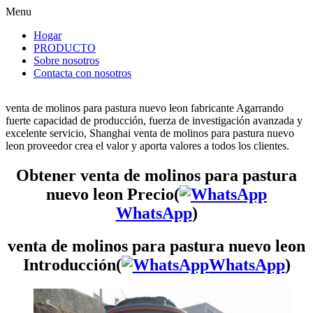
Menu
Hogar
PRODUCTO
Sobre nosotros
Contacta con nosotros
venta de molinos para pastura nuevo leon fabricante Agarrando
fuerte capacidad de producción, fuerza de investigación avanzada y
excelente servicio, Shanghai venta de molinos para pastura nuevo
leon proveedor crea el valor y aporta valores a todos los clientes.
Obtener venta de molinos para pastura
nuevo leon Precio(
WhatsApp
)
venta de molinos para pastura nuevo leon
Introducción(
WhatsApp
)