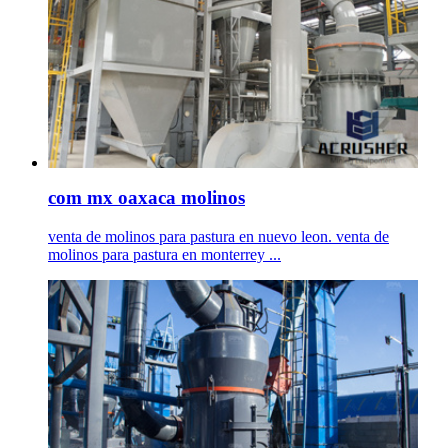
com mx oaxaca molinos
venta de molinos para pastura en nuevo leon. venta de
molinos para pastura en monterrey ...