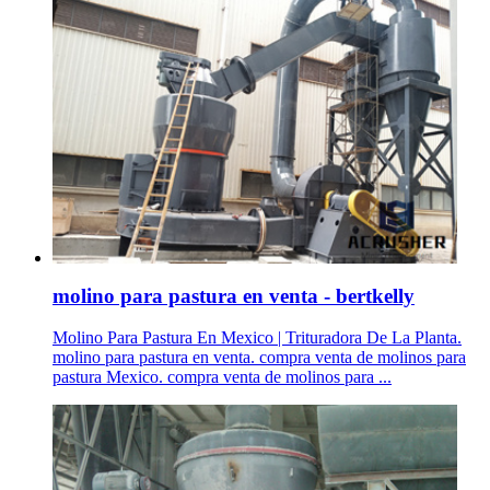
molino para pastura en venta - bertkelly
Molino Para Pastura En Mexico | Trituradora De La Planta.
molino para pastura en venta. compra venta de molinos para
pastura Mexico. compra venta de molinos para ...