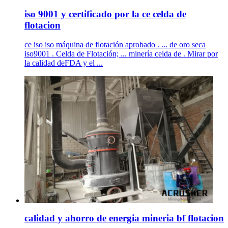
iso 9001 y certificado por la ce celda de
flotacion
ce iso iso máquina de flotación aprobado . ... de oro seca
iso9001 . Celda de Flotación; ... minería celda de . Mirar por
la calidad deFDA y el ...
calidad y ahorro de energia mineria bf flotacion