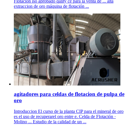
Flotación iso aprobado qality ce para la venta de ... alta
extraccion de oro máquina de flotación ...
agitadores para celdas de flotacion de pulpa de
oro
Introduccion El curso de la planta CIP para el mineral de oro
es el uso de recuperarel oro entre e. Celda de Flotación ·
Molino ... Estudio de la calidad de un ...