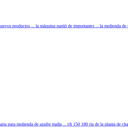
uevos productos ... la máquina partió de importantes ... la molienda de s
ia para molienda de azufre malla ... t/h 150 180 ria de la planta de cha