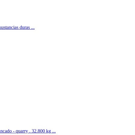
ustancias duras ...
ncado - quarry . 32.800 kg ...