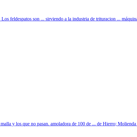
os feldespatos son ... sirviendo a la industria de trituracion ... máquina
a malla y los que no pasan. amoladora de 100 de ... de Hierro; Molienda 