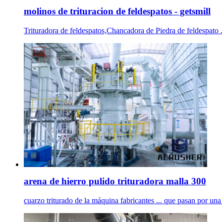
molinos de trituracion de feldespatos - getsmill
Trituradora de feldespatos,Chancadora de Piedra de feldespato . L
arena de hierro pulido trituradora malla 300
cuarzo triturado de la máquina fabricantes ... que pasan por un