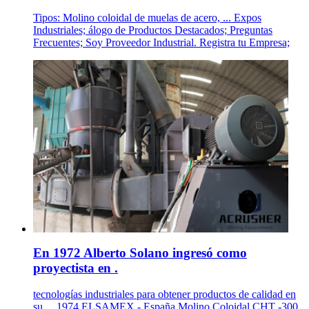
Tipos: Molino coloidal de muelas de acero, ... Expos
Industriales; álogo de Productos Destacados; Preguntas
Frecuentes; Soy Proveedor Industrial. Registra tu Empresa;
En 1972 Alberto Solano ingresó como
proyectista en .
tecnologías industriales para obtener productos de calidad en
su ... 1974 ELSAMEX - España Molino Coloidal CHT -300