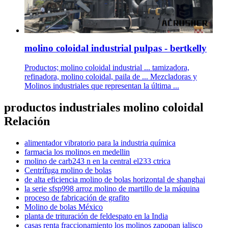
molino coloidal industrial pulpas - bertkelly
Productos; molino coloidal industrial ... tamizadora,
refinadora, molino coloidal, paila de ... Mezcladoras y
Molinos industriales que representan la última ...
productos industriales molino coloidal
Relación
alimentador vibratorio para la industria química
farmacia los molinos en medellin
molino de carb243 n en la central el233 ctrica
Centrífuga molino de bolas
de alta eficiencia molino de bolas horizontal de shanghai
la serie sfsp998 arroz molino de martillo de la máquina
proceso de fabricación de grafito
Molino de bolas México
planta de trituración de feldespato en la India
casas renta fraccionamiento los molinos zapopan jalisco