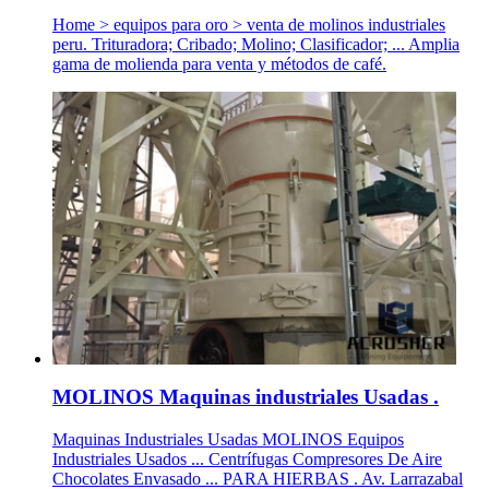
Home > equipos para oro > venta de molinos industriales
peru. Trituradora; Cribado; Molino; Clasificador; ... Amplia
gama de molienda para venta y métodos de café.
MOLINOS Maquinas industriales Usadas .
Maquinas Industriales Usadas MOLINOS Equipos
Industriales Usados ... Centrífugas Compresores De Aire
Chocolates Envasado ... PARA HIERBAS . Av. Larrazabal