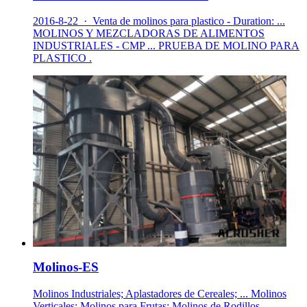
2016-8-22 · Venta de molinos para plastico - Duration: ...
MOLINOS Y MEZCLADORAS DE ALIMENTOS
INDUSTRIALES - CMP ... PRUEBA DE MOLINO PARA
PLASTICO .
Molinos-ES
Molinos Industriales; Aplastadores de Cereales; ... Molinos
Verticales; Molinos para Frutas; Molinos de Rodillos