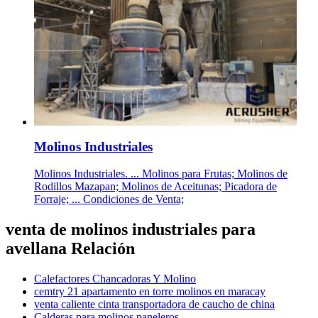
Molinos Industriales
Molinos Industriales. ... Molinos para Frutas; Molinos de
Rodillos Mazapan; Molinos de Aceitunas; Picadora de
Forraje; ... Condiciones de Venta;
venta de molinos industriales para
avellana Relación
Calefactores Chancadoras Y Molino
cemtry 21 apartamento en torre molinos en maracay
venta caliente cinta transportadora de caucho de china
Calderas para molinos paneleros