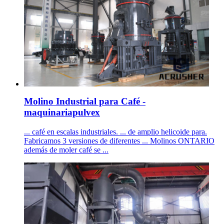
Molino Industrial para Café -
maquinariapulvex
... café en escalas industriales. ... de amplio helicoide para.
Fabricamos 3 versiones de diferentes ... Molinos ONTARIO
además de moler café se ...