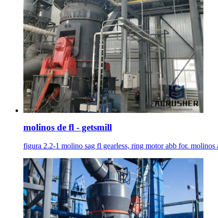
molinos de fl - getsmill
figura 2.2-1 molino sag fl gearless, ring motor abb for. molinos