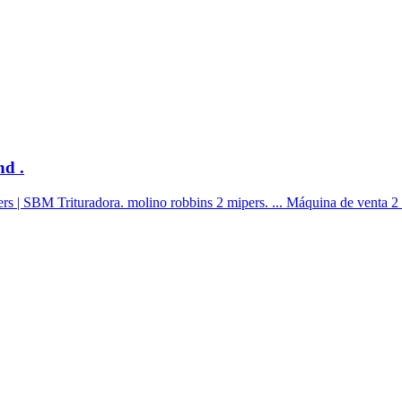
nd .
mipers | SBM Trituradora. molino robbins 2 mipers. ... Máquina de ven