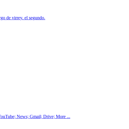
o de virrey. el segundo.
ouTube; News; Gmail; Drive; More ...