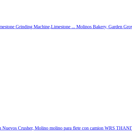
imestone Grinding Machine,Limestone ... Molinos Bakery, Garden Grove
amion Nuevos Crusher, Molino molino para flete con camion WRS THAN