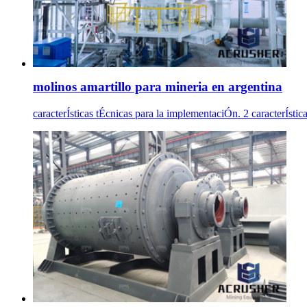
molinos amartillo para mineria en argentina
caracterÍsticas tÉcnicas para la implementaciÓn. 2 caracterÍsti