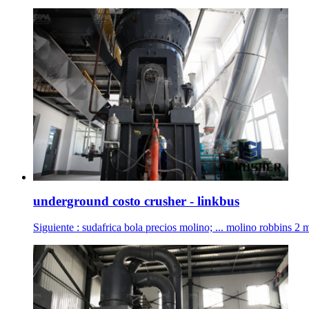
underground costo crusher - linkbus
Siguiente : sudafrica bola precios molino; ... molino robbins 