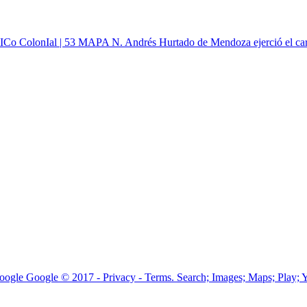
mICo ColonIal | 53 MAPA N. Andrés Hurtado de Mendoza ejerció el carg
ogle Google © 2017 - Privacy - Terms. Search; Images; Maps; Play; Y