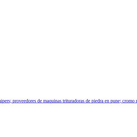
2 mipers; proveedores de maquinas trituradoras de piedra en pune; cro