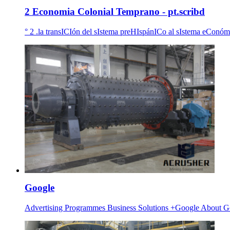
2 Economia Colonial Temprano - pt.scribd
° 2 .la transICIón del sIstema preHIspánICo al sIstema eConó
Google
Advertising Programmes Business Solutions +Google About Go