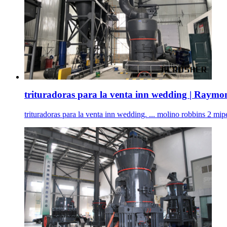
trituradoras para la venta inn wedding | Raymo
trituradoras para la venta inn wedding. ... molino robbins 2 