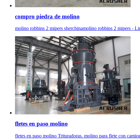
compro piedra de molino
molino robbins 2 mipers sherchinamolino robbins 2 mipers - L
fletes en paso molino
fletes en paso molino Trituradoras. molino para flete con c