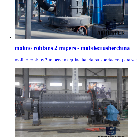
molino robbins 2 mipers - mobilecrusherchina
molino robbins 2 mipers; maquina bandatransportadora para se;