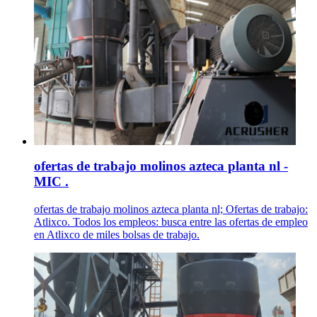
ofertas de trabajo molinos azteca planta nl -
MIC .
ofertas de trabajo molinos azteca planta nl; Ofertas de trabajo:
Atlixco. Todos los empleos: busca entre las ofertas de empleo
en Atlixco de miles bolsas de trabajo.