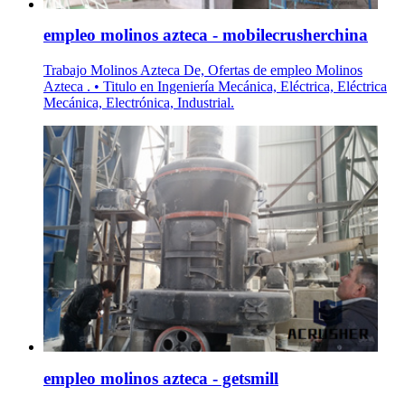
empleo molinos azteca - mobilecrusherchina
Trabajo Molinos Azteca De, Ofertas de empleo Molinos
Azteca . • Titulo en Ingeniería Mecánica, Eléctrica, Eléctrica
Mecánica, Electrónica, Industrial.
empleo molinos azteca - getsmill