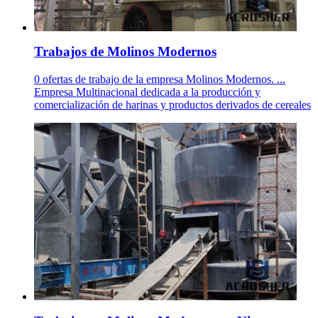
Trabajos de Molinos Modernos
0 ofertas de trabajo de la empresa Molinos Modernos. ...
Empresa Multinacional dedicada a la producción y
comercialización de harinas y productos derivados de cereales