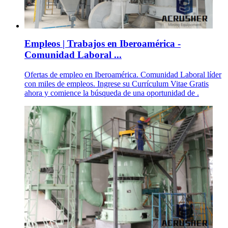
Empleos | Trabajos en Iberoamérica -
Comunidad Laboral ...
Ofertas de empleo en Iberoamérica. Comunidad Laboral líder
con miles de empleos. Ingrese su Currículum Vitae Gratis
ahora y comience la búsqueda de una oportunidad de .