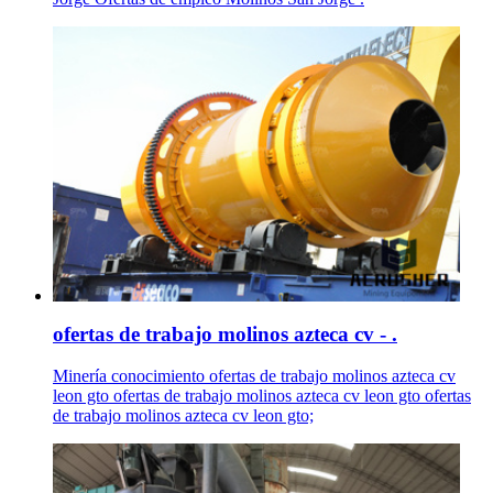
ofertas de trabajo molinos azteca cv - .
Minería conocimiento ofertas de trabajo molinos azteca cv
leon gto ofertas de trabajo molinos azteca cv leon gto ofertas
de trabajo molinos azteca cv leon gto;