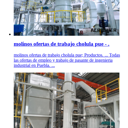
molinos ofertas de trabajo cholula pue - .
molinos ofertas de trabajo cholula pue; Productos. ... Todas
las ofertas de empleo y trabajo de pasante de ingenieria
industrial en Puebla. ...