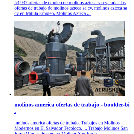
53,937 ofertas de empleo de molinos azteca sa cv, todas las
ofertas de trabajo de molinos azteca sa cv, molinos azteca sa
cv en Mitula Empleo. Molinos Azteca ...
molinos america ofertas de trabajo - boulder-bi
.
molinos america ofertas de trabajo. Trabajos en Molinos
Modernos en El Salvador Tecoloco. ... Trabajo Molinos San
Jorge Ofertas de empleo Molinos San Jorge .