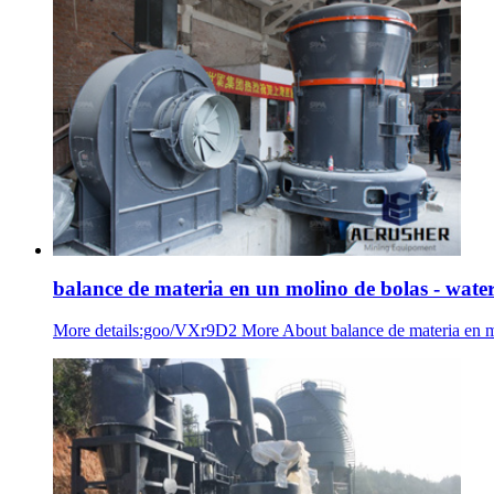
balance de materia en un molino de bolas - water
More details:goo/VXr9D2 More About balance de materia en m