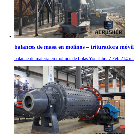
balances de masa en molinos – trituradora móvil
balance de materia en molinos de bolas YouTube. 7 Feb 214 mue