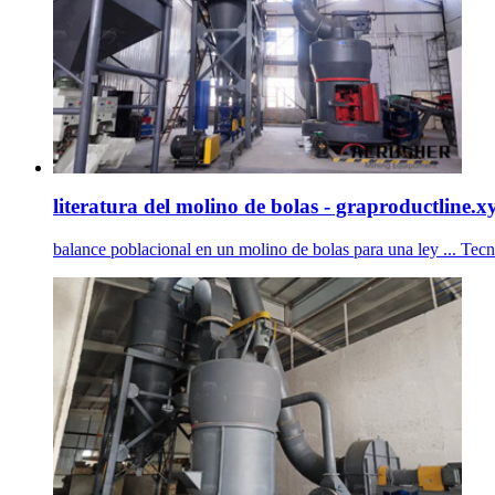
literatura del molino de bolas - graproductline.x
balance poblacional en un molino de bolas para una ley ... Tecn