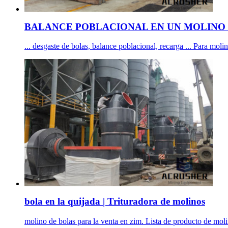
BALANCE POBLACIONAL EN UN MOLINO 
... desgaste de bolas, balance poblacional, recarga ... Para moli
bola en la quijada | Trituradora de molinos
molino de bolas para la venta en zim. Lista de producto de molino