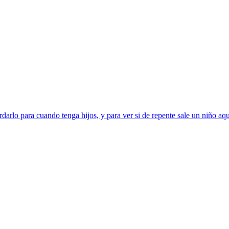
darlo para cuando tenga hijos, y para ver si de repente sale un niño aqui