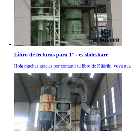
Libro de lecturas para 1° - es.slideshare
Hola muchas gracias por comartir tu libro de Kikiriki. voya guar