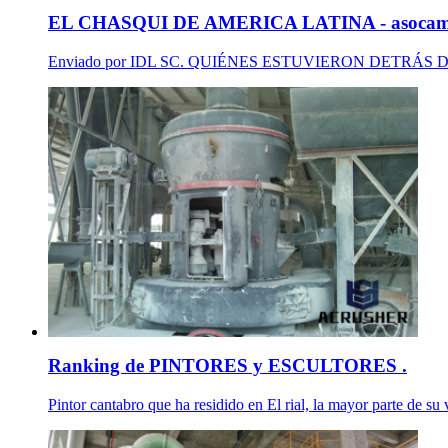
EL CHASQUI DE AMERICA LATINA - asocame
Enviado por IDL SC. QUIÉNES ESTUVIERON DETRÁS DE LAS 
Ranking de PINTORES y ESCULTORES .
Pintor cantabro que ha residido en El rial, la mayor parte de su