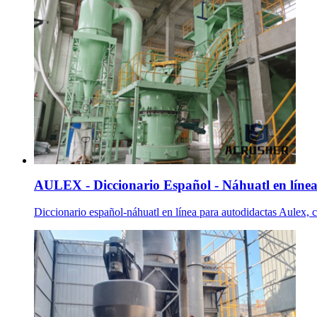
AULEX - Diccionario Español - Náhuatl en líne
Diccionario español-náhuatl en línea para autodidactas Aulex, c