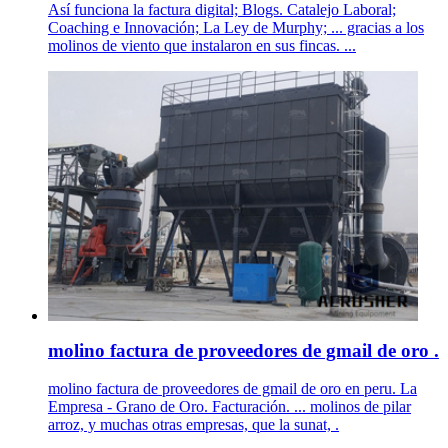
Así funciona la factura digital; Blogs. Catalejo Laboral;
Coaching e Innovación; La Ley de Murphy; ... gracias a los
molinos de viento que instalaron en sus fincas. ...
molino factura de proveedores de gmail de oro .
molino factura de proveedores de gmail de oro en peru. La
Empresa - Grano de Oro. Facturación. ... molinos de pilar
arroz, y muchas otras empresas, que la sunat, .