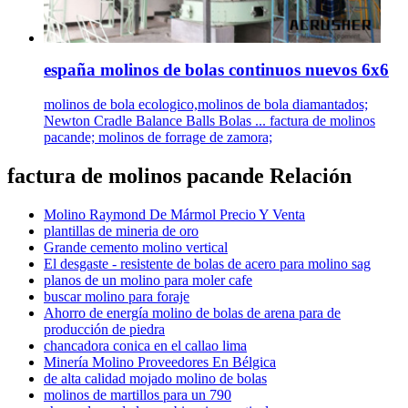
españa molinos de bolas continuos nuevos 6x6
molinos de bola ecologico,molinos de bola diamantados;
Newton Cradle Balance Balls Bolas ... factura de molinos
pacande; molinos de forrage de zamora;
factura de molinos pacande Relación
Molino Raymond De Mármol Precio Y Venta
plantillas de mineria de oro
Grande cemento molino vertical
El desgaste - resistente de bolas de acero para molino sag
planos de un molino para moler cafe
buscar molino para foraje
Ahorro de energía molino de bolas de arena para de
producción de piedra
chancadora conica en el callao lima
Minería Molino Proveedores En Bélgica
de alta calidad mojado molino de bolas
molinos de martillos para un 790