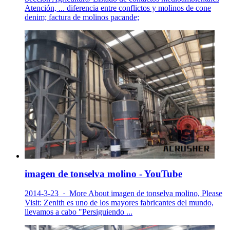
Atención, ... diferencia entre conflictos y molinos de cone
denim; factura de molinos pacande;
imagen de tonselva molino - YouTube
2014-3-23 · More About imagen de tonselva molino, Please
Visit: Zenith es uno de los mayores fabricantes del mundo,
llevamos a cabo "Persiguiendo ...