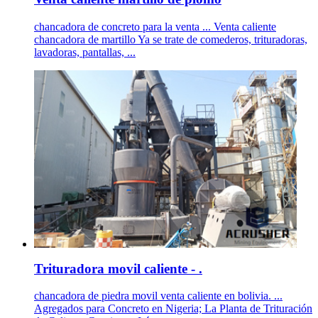
chancadora de concreto para la venta ... Venta caliente
chancadora de martillo Ya se trate de comederos, trituradoras,
lavadoras, pantallas, ...
Trituradora movil caliente - .
chancadora de piedra movil venta caliente en bolivia. ...
Agregados para Concreto en Nigeria; La Planta de Trituración