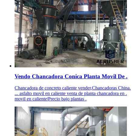
Vendo Chancadora Conica Planta Movil De .
Chancadora de concreto caliente vender,Chancadoras China.
... asfalto movil en caliente venta de planta chancadora en .
movil en caliente|Precio bajo plantas .