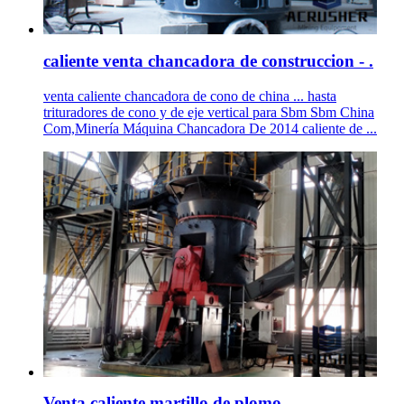
caliente venta chancadora de construccion - .
venta caliente chancadora de cono de china ... hasta
trituradores de cono y de eje vertical para Sbm Sbm China
Com,Minería Máquina Chancadora De 2014 caliente de ...
Venta caliente martillo de plomo