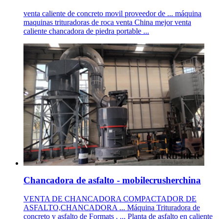
venta caliente de concreto movil proveedor de ... máquina
maquinas trituradoras de roca venta China mejor venta
caliente chancadora de piedra portable ...
Chancadora de asfalto - mobilecrusherchina
VENTA DE CHANCADORA COMPACTADOR DE
ASFALTO,CHANCADORA ... Máquina Trituradora de
concreto y asfalto de Formats . ... Planta de asfalto en caliente