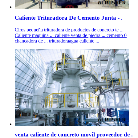
Caliente Trituradora De Cemento Junta - .
Ciros pequeña trituradora de productos de concreto te ...
Caliente maquina ... caliente venta de piedra ... cemento 0
chancadora de ... trituradoraagua caliente ...
venta caliente de concreto movil proveedor de .