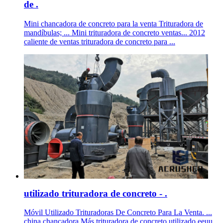
de .
Mini chancadora de concreto para la venta Trituradora de
mandíbulas; ... Mini trituradora de concreto ventas... 2012
caliente de ventas trituradora de concreto para ...
utilizado trituradora de concreto - .
Móvil Utilizado Trituradoras De Concreto Para La Venta. ...
china chancadora Más trituradora de concreto utilizado eeuu