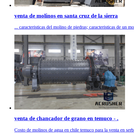
venta de molinos en santa cruz de la sierra
... caracteristicas del molino de piedras; caracteristicas de un mo
venta de chancador de grano en temuco - .
Costo de molinos de agua en chile temuco para la venta en se