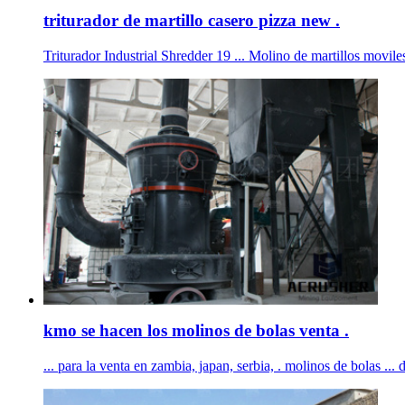
triturador de martillo casero pizza new .
Triturador Industrial Shredder 19 ... Molino de martillos movile
kmo se hacen los molinos de bolas venta .
... para la venta en zambia, japan, serbia, . molinos de bolas ...