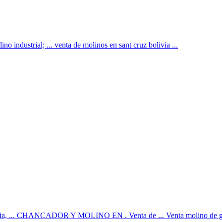
lino industrial; ... venta de molinos en sant cruz bolivia ...
rbia, ... CHANCADOR Y MOLINO EN . Venta de ... Venta molino de gran