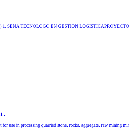
de arroz (3) 1. SENA TECNOLOGO EN GESTION LOGISTICAPROYEC
t .
for use in processing quarried stone, rocks, aggregate, raw mining min