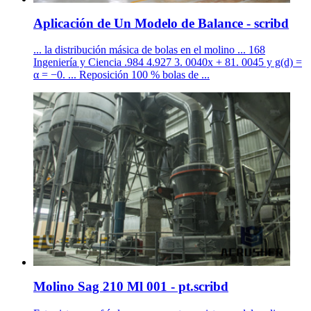
Aplicación de Un Modelo de Balance - scribd
... la distribución másica de bolas en el molino ... 168
Ingeniería y Ciencia .984 4.927 3. 0040x + 81. 0045 y g(d) =
α = −0. ... Reposición 100 % bolas de ...
Molino Sag 210 Ml 001 - pt.scribd