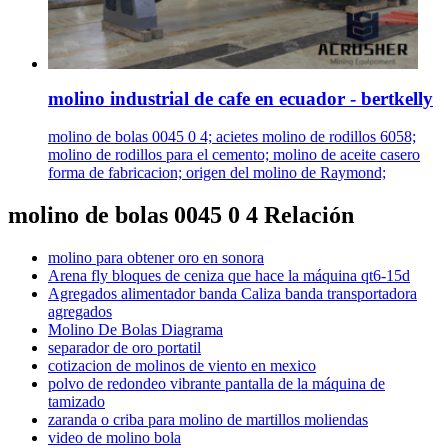
molino industrial de cafe en ecuador - bertkelly
molino de bolas 0045 0 4; acietes molino de rodillos 6058;
molino de rodillos para el cemento; molino de aceite casero
forma de fabricacion; origen del molino de Raymond;
molino de bolas 0045 0 4 Relación
molino para obtener oro en sonora
Arena fly bloques de ceniza que hace la máquina qt6-15d
Agregados alimentador banda Caliza banda transportadora
agregados
Molino De Bolas Diagrama
separador de oro portatil
cotizacion de molinos de viento en mexico
polvo de redondeo vibrante pantalla de la máquina de
tamizado
zaranda o criba para molino de martillos moliendas
video de molino bola