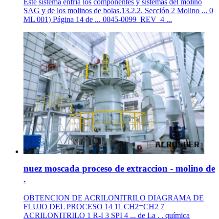
Este sistema enfría los componentes y sistemas del molino
SAG y de los molinos de bolas.13.2.2. Sección 2 Molino ... 0
ML 001) Página 14 de ... 0045-0099_REV_4 ...
nuez moscada proceso de extraccion - molino de
.
OBTENCION DE ACRILONITRILO DIAGRAMA DE
FLUJO DEL PROCESO 14 11 CH2=CH2 7
ACRILONITRILO 1 R-I 3 SPI 4 ... de La . . química