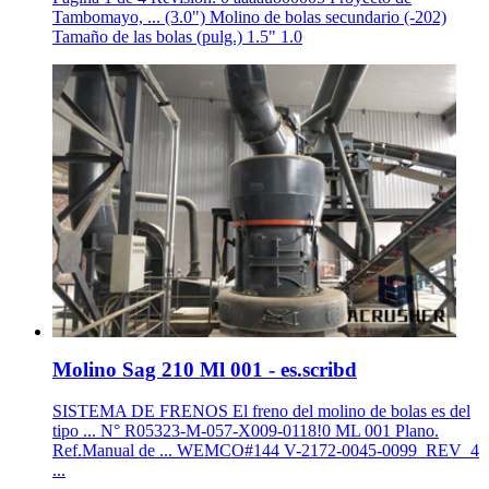
Tambomayo, ... (3.0") Molino de bolas secundario (-202)
Tamaño de las bolas (pulg.) 1.5" 1.0
Molino Sag 210 Ml 001 - es.scribd
SISTEMA DE FRENOS El freno del molino de bolas es del
tipo ... N° R05323-M-057-X009-0118!0 ML 001 Plano.
Ref.Manual de ... WEMCO#144 V-2172-0045-0099_REV_4
...