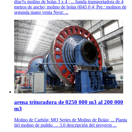
dise?o molino de bolas 3 x 4 ; ... banda transportadora de 4
metros de ancho; molino de bolas 0045 0 4; Pre.: molinos de
segunda mano venta Next: ...
arena trituradora de 0250 000 m3 al 200 000
m3
Molino de Carbón; MQ Series de Molino de Bolas; ... Planta
del molino de pulido. ... 3.0 descripción del proyecto ...