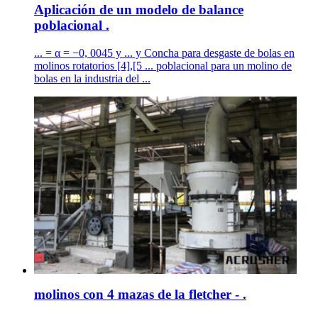
Aplicación de un modelo de balance
poblacional .
... = α = −0, 0045 y ... y Concha para desgaste de bolas en
molinos rotatorios [4],[5 ... poblacional para un molino de
bolas en la industria del ...
molinos con 4 mazas de la fletcher - .