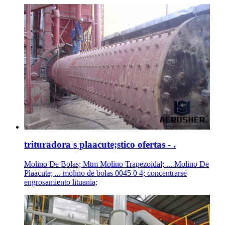
trituradora s plaacute;stico ofertas - .
Molino De Bolas; Mtm Molino Trapezoidal; ... Molino De
Plaacute; ... molino de bolas 0045 0 4; concentrarse
engrosamiento lituania;