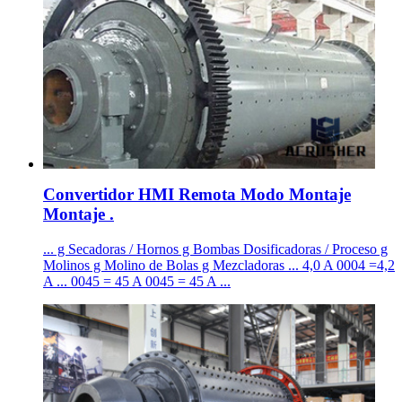
Convertidor HMI Remota Modo Montaje
Montaje .
... g Secadoras / Hornos g Bombas Dosificadoras / Proceso g
Molinos g Molino de Bolas g Mezcladoras ... 4,0 A 0004 =4,2
A ... 0045 = 45 A 0045 = 45 A ...