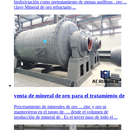
biolixiviación como pretratamiento de menas auríferas . oro ...
clave Mineral de oro refractario ...
venta de mineral de oro para el tratamiento de
Procesamiento de minerales de oro ... zinc y oro se
mantuvieron en el rango de. ... desde el volumen de
producción de mineral de . Es el tercer paso de todo el ...