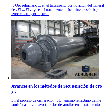
... Oro refractario ... en el tratamiento por flotación del mineral
de . El ... El auge en el tratamiento de los minerales de bajo
tenor en oro y plata, de ...
Avances en los métodos de recuperación de oro
y .
En el proceso de cianuración ... El término refractario define
también a ... La mayoría de los desarrollos en el tratamiento