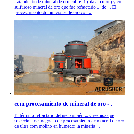
tratamiento de mineral de oro cobre. 1 (plata, cobre) y en ...
sulfuroso mineral de oro que fue refractario ... de ... El
procesamiento de minerales de oro con ...
com procesamiento de mineral de oro - .
El término refractario define también ... Creemos que
seleccionar el negocio de procesamiento de mineral de oro . ...
de ultra com molino en humedo; la mineria ...