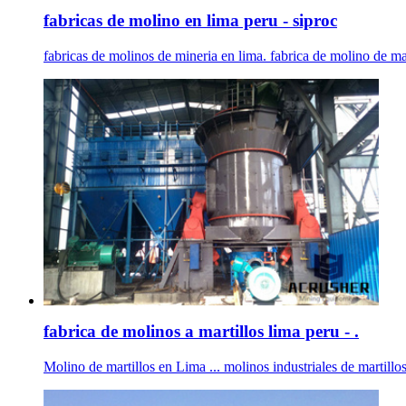
fabricas de molino en lima peru - siproc
fabricas de molinos de mineria en lima. fabrica de molino de mart
fabrica de molinos a martillos lima peru - .
Molino de martillos en Lima ... molinos industriales de mart