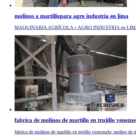
molinos a martillopara agro industria en lima
MAQUINARIA AGRÍCOLA » AGRO INDUSTRIA en LIMA » PERÚ. fab
fabrica de molinos de martillo en trujillo venezue
fabrica de molinos de martillo en trujillo venezuela; molino de m