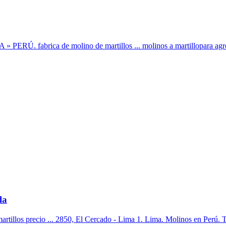
rica de molino de martillos ... molinos a martillopara agro indu
la
artillos precio ... 2850, El Cercado - Lima 1. Lima. Molinos en Perú. Tr