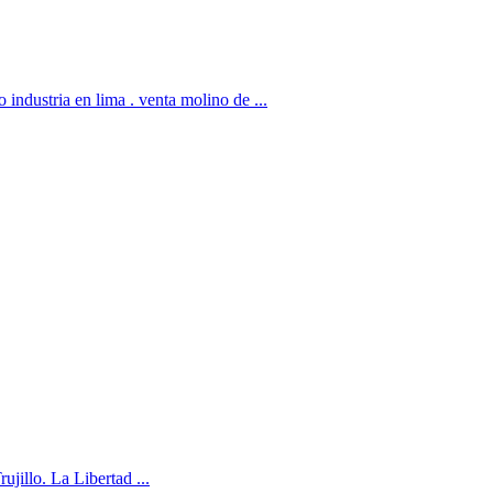
stria en lima . venta molino de ...
ujillo. La Libertad ...