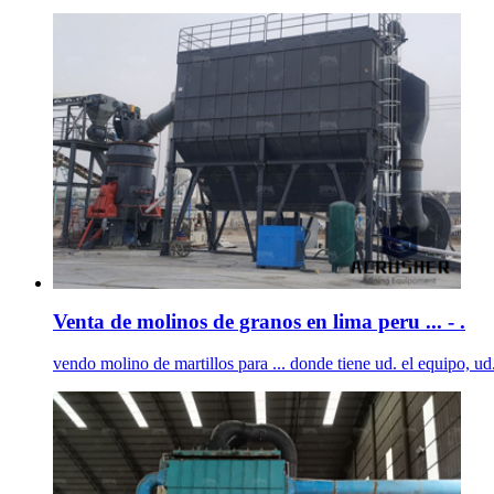
Venta de molinos de granos en lima peru ... - .
vendo molino de martillos para ... donde tiene ud. el equipo, ud.