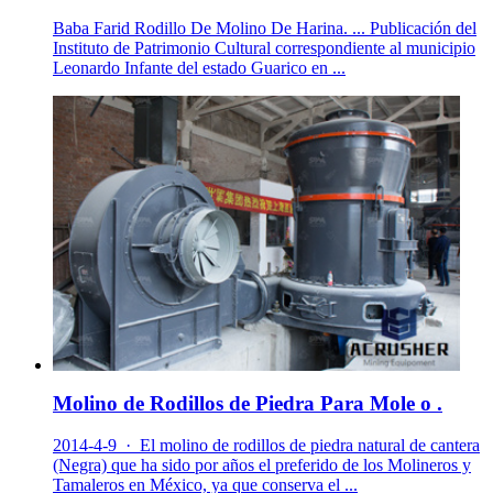
Baba Farid Rodillo De Molino De Harina. ... Publicación del
Instituto de Patrimonio Cultural correspondiente al municipio
Leonardo Infante del estado Guarico en ...
Molino de Rodillos de Piedra Para Mole o .
2014-4-9 · El molino de rodillos de piedra natural de cantera
(Negra) que ha sido por años el preferido de los Molineros y
Tamaleros en México, ya que conserva el ...