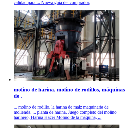
calidad para ... Nueva guía del comprador;
molino de harina, molino de rodillos, máquinas
de .
... molino de rodillo, la harina de maíz maquinaria de
molienda, ... planta de harina, Juego completo del molino
harinero, Harina Hacer Molino de la máquina, ...