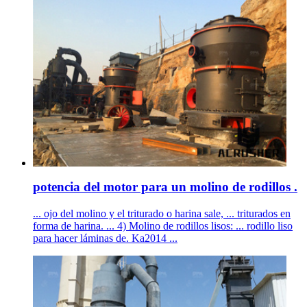
potencia del motor para un molino de rodillos .
... ojo del molino y el triturado o harina sale, ... triturados en
forma de harina. ... 4) Molino de rodillos lisos: ... rodillo liso
para hacer láminas de. Ka2014 ...