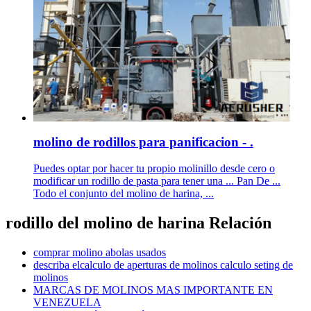
molino de rodillos para panificacion - .
Puedes optar por hacer tu propio molinillo desde cero o
modificar un rodillo de pasta para tener una ... Pan De ...
Todo el conjunto del molino de harina, ...
rodillo del molino de harina Relación
comprar molino abolas usados
describa elcalculo de aperturas de molinos calculo seting de
molinos
MARCAS DE MOLINOS MAS IMPORTANTE EN
VENEZUELA