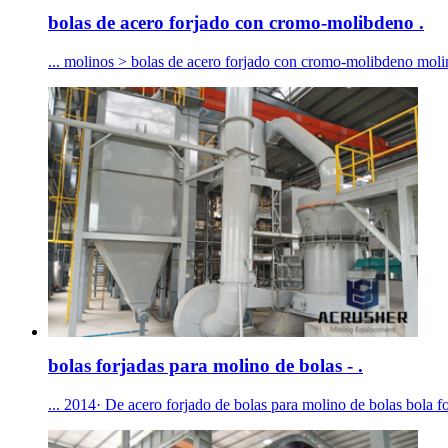
bolas de acero forjado con cromo-molibdeno .
... molinos > bolas de acero forjado con cromo-molibdeno molin
bolas forjadas para molino de bolas - .
... 2014· De acero forjado de bolas para molino de bolas bola fo