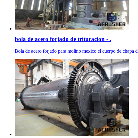
bola de acero forjado de trituracion - .
Bola de acero forjado para molino mexico el cuerpo de chapa de 