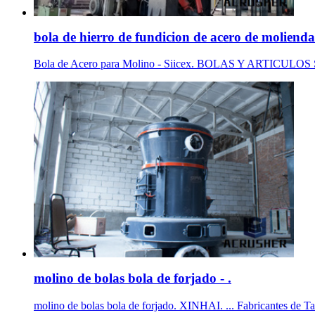
bola de hierro de fundicion de acero de molienda
Bola de Acero para Molino - Siicex. BOLAS Y ARTICULO
molino de bolas bola de forjado - .
molino de bolas bola de forjado. XINHAI. ... Fabricantes de Tab