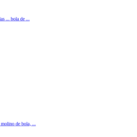
 ... bola de ...
molino de bola, ...