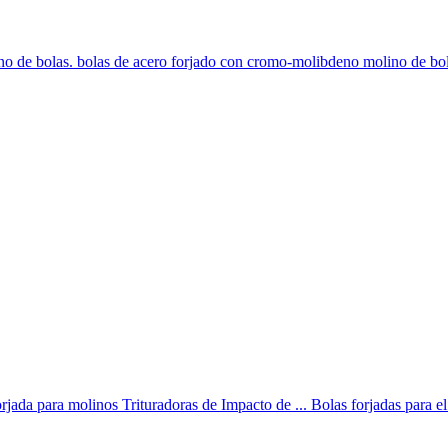
o de bolas. bolas de acero forjado con cromo-molibdeno molino de bolas
rjada para molinos Trituradoras de Impacto de ... Bolas forjadas para el 