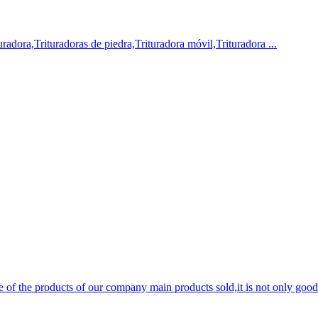
turadora,Trituradoras de piedra,Trituradora móvil,Trituradora ...
 of the products of our company main products sold,it is not only good sta