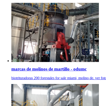
marcas de molinos de martillo - odumc
biotrituradoras 200 forestales for sale miami, molino de. ver f