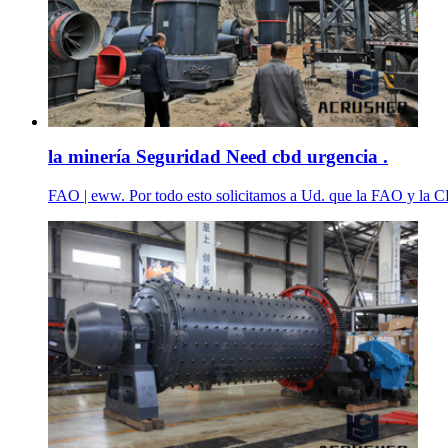
la minería Seguridad Need cbd urgencia .
FAO | eww. Por todo esto solicitamos a Ud. que la FAO y la CBD, 