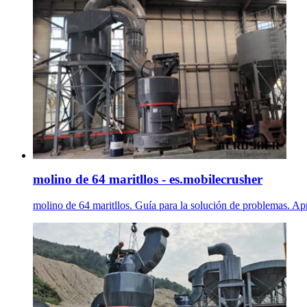
molino de 64 maritllos - es.mobilecrusher
molino de 64 maritllos. Guía para la solución de problemas. Ap