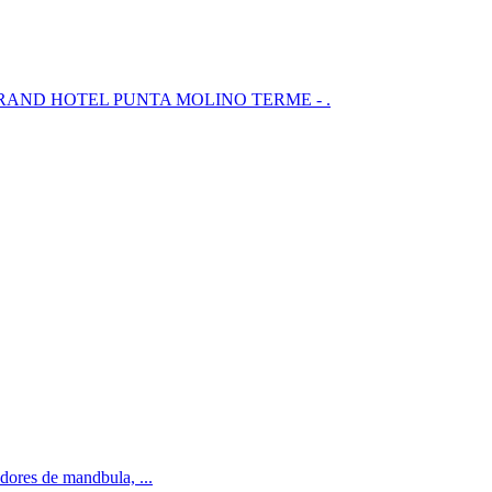
 Mare, GRAND HOTEL PUNTA MOLINO TERME - .
dores de mandbula, ...