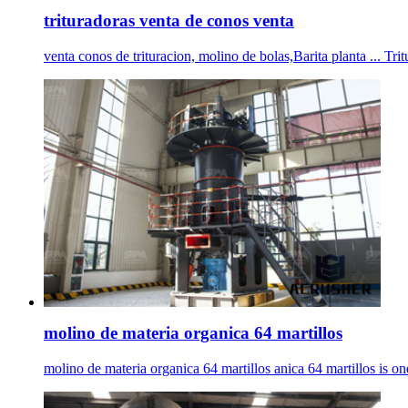
trituradoras venta de conos venta
venta conos de trituracion, molino de bolas,Barita planta ... Tri
molino de materia organica 64 martillos
molino de materia organica 64 martillos anica 64 martillos is one