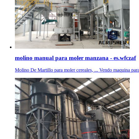
molino manual para moler manzana - es.wfczaf
Molino De Martillo para moler cereales, ... Vendo maquina 