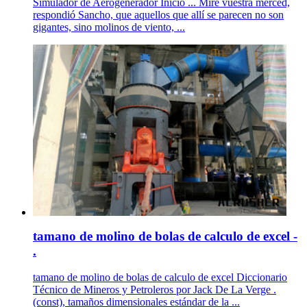
Simulador de Aerogenerador Inicio ... Mire vuestra merced,
respondió Sancho, que aquellos que allí se parecen no son
gigantes, sino molinos de viento, ...
tamano de molino de bolas de calculo de excel -
.
tamano de molino de bolas de calculo de excel Diccionario
Técnico de Mineros y Petroleros por Jack De La Verge .
(const), tamaños dimensionales estándar de la ...