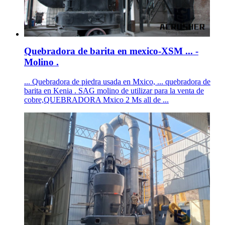
Quebradora de barita en mexico-XSM ... -
Molino .
... Quebradora de piedra usada en Mxico, ... quebradora de
barita en Kenia . SAG molino de utilizar para la venta de
cobre,QUEBRADORA Mxico 2 Ms all de ...