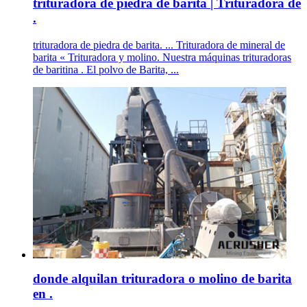
trituradora de piedra de barita | Trituradora de
.
trituradora de piedra de barita. ... Trituradora de mineral de
barita « Trituradora y molino. Nuestra máquinas trituradoras
de baritina . El polvo de Barita, ...
donde alquilan trituradora o molino de barita
en .