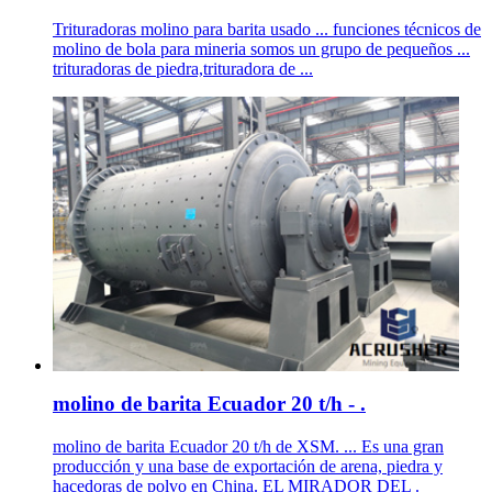
Trituradoras molino para barita usado ... funciones técnicos de
molino de bola para mineria somos un grupo de pequeños ...
trituradoras de piedra,trituradora de ...
molino de barita Ecuador 20 t/h - .
molino de barita Ecuador 20 t/h de XSM. ... Es una gran
producción y una base de exportación de arena, piedra y
hacedoras de polvo en China. EL MIRADOR DEL .