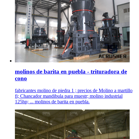
molinos de barita en puebla - trituradora de
cono
fabricantes molino de piedra 1 ; precios de Molino a martillo
fi; Chancador mandibula para muestr; molino industrial
125hp; ... molinos de barita en puebla.