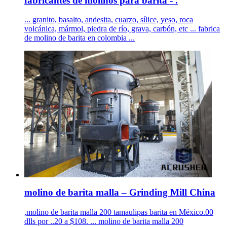
fabricantes de molinos para barita - .
... granito, basalto, andesita, cuarzo, sílice, yeso, roca
volcánica, mármol, piedra de río, grava, carbón, etc ... fabrica
de molino de barita en colombia ...
molino de barita malla – Grinding Mill China
,molino de barita malla 200 tamaulipas barita en México.00
dlls por ..20 a $108. ... molino de barita malla 200