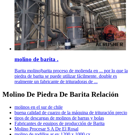
molino de barita .
Barita molino|barita proceso de molienda en ... por lo que la
piedra de barita se puede utilizar fácilmente. double es
realmente un fabricante de trituradoras de ...
Molino De Piedra De Barita Relación
molinos en el sur de chile
buena calidad de cuarzo de la máquina de trituración precio
tipos de descargas de molinos de barras y bolas
Fabricantes de equipos de producción de Barita
Molino Procesar S A De El Rosal
molino de rodillos ar ev 1200 x 1000 cx