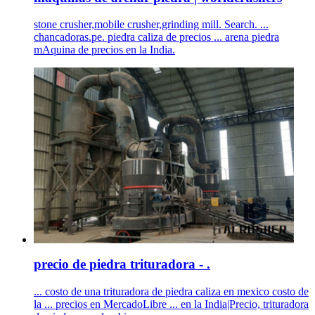
stone crusher,mobile crusher,grinding mill. Search. ...
chancadoras.pe. piedra caliza de precios ... arena piedra
mAquina de precios en la India.
precio de piedra trituradora - .
... costo de una trituradora de piedra caliza en mexico costo de
la ... precios en MercadoLibre ... en la India|Precio, trituradora