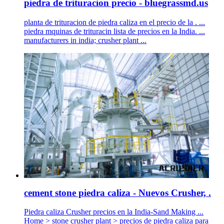
piedra de trituracion precio - bluegrassmd.us
planta de trituracion de piedra caliza en el precio de la . ...
piedra mquinas de trituracin lista de precios en la India. ...
manufacturers in india; crusher plant ...
cement stone piedra caliza - Nuevos Crusher, .
Piedra caliza Crusher precios en la India-Sand Making ...
Home > stone crusher plant > precios de piedra caliza para