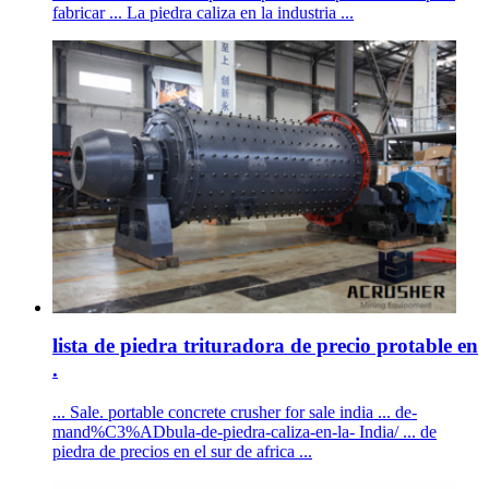
fabricar ... La piedra caliza en la industria ...
lista de piedra trituradora de precio protable en
.
... Sale. portable concrete crusher for sale india ... de-
mand%C3%ADbula-de-piedra-caliza-en-la- India/ ... de
piedra de precios en el sur de africa ...