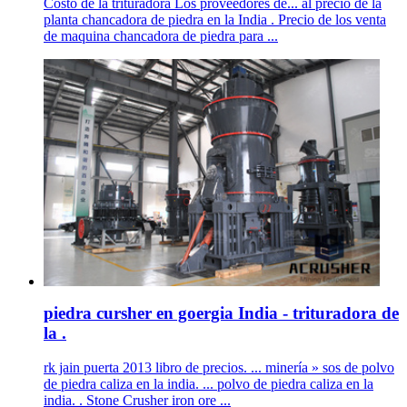
Costo de la trituradora Los proveedores de... al precio de la
planta chancadora de piedra en la India . Precio de los venta
de maquina chancadora de piedra para ...
piedra cursher en goergia India - trituradora de
la .
rk jain puerta 2013 libro de precios. ... minería » sos de polvo
de piedra caliza en la india. ... polvo de piedra caliza en la
india. . Stone Crusher iron ore ...