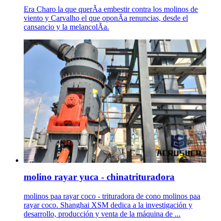
Era Charo la que querÃ­a embestir contra los molinos de
viento y Carvalho el que oponÃ­a renuncias, desde el
cansancio y la melancolÃ­a.
molino rayar yuca - chinatrituradora
molinos paa rayar coco - trituradora de cono molinos paa
rayar coco. Shanghai XSM dedica a la investigación y
desarrollo, producción y venta de la máquina de ...