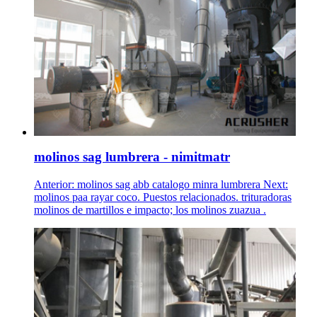
molinos sag lumbrera - nimitmatr
Anterior: molinos sag abb catalogo minra lumbrera Next:
molinos paa rayar coco. Puestos relacionados. trituradoras
molinos de martillos e impacto; los molinos zuazua .