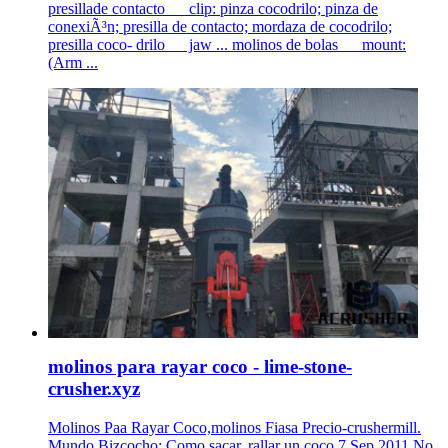
presillade contacto __ clip: pinza cocodrilo; pinza de
conexiÃ³n; presilla de contacto; mordaza de cocodrilo;
presilla coco- drilo __ jaw ... molinos de bolas __ mount:
(Arm ...
molinos para rayar coco - lime-stone-
crusher.xyz
Molinos Paa Rayar Coco,molinos Fiasa Precio-crushermill.
Mundo Bizcocho: Como sacar, rallar un coco 7 Sep 2011 No