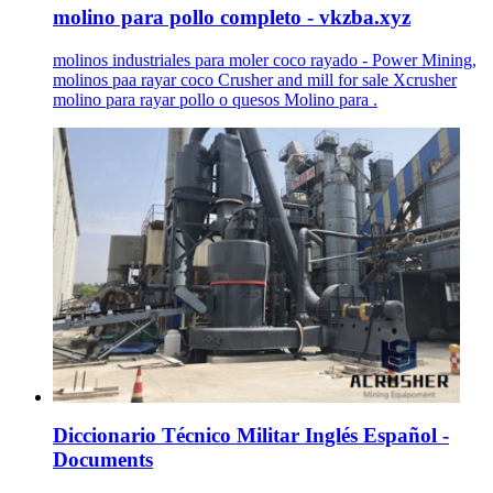
molino para pollo completo - vkzba.xyz
molinos industriales para moler coco rayado - Power Mining,
molinos paa rayar coco Crusher and mill for sale Xcrusher
molino para rayar pollo o quesos Molino para .
Diccionario Técnico Militar Inglés Español -
Documents