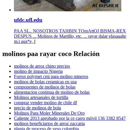
ufdc.ufl.edu
PAA SI... NOSOTROS TAHBIN TOmAttOJ BISMA-REX
DESPUS ... Molinos de Martillo, etc. ... rayar dalar elasaaalte
m.i aua*e, I
molinos paa rayar coco Relación
molinos de arroz chino precios
molino de impacto Nigeria
Forros polymet cmi para molino mineros
molinos de bolas ceramicas en usa
componentes de molinos de bolas
alimentacion continua de molino de bolas
Molinos artesanales de tortilla
comprar vender molino de chile df
precio de molinos de bola
Molinos Para Moler Minerales De Oro
Caliente 2013 aprobado por la ce carro móvil 136 3382 8547
molinos beneficiarios de arroz zaccaria
planta de proceso de yeso colombia