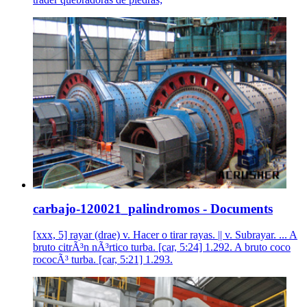
carbajo-120021_palindromos - Documents
[xxx, 5] rayar (drae) v. Hacer o tirar rayas. || v. Subrayar. ... A
bruto citrÃ³n nÃ³rtico turba. [car, 5:24] 1.292. A bruto coco
rococÃ³ turba. [car, 5:21] 1.293.