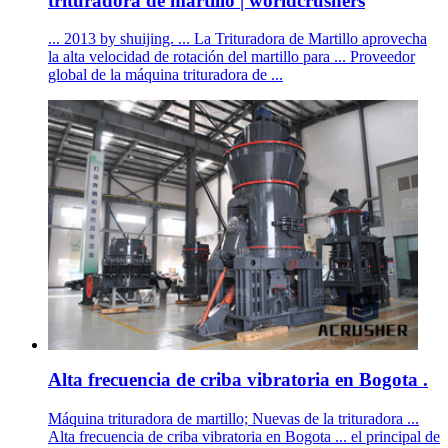
trituradora de martillo | worldcrushers
... 2013 by shuijing. ... La Trituradora de Martillo aprovecha
la alta velocidad de rotación del martillo para ... Proveedor
global de la máquina trituradora de ...
Alta frecuencia de criba vibratoria en Bogota .
Máquina trituradora de martillo; Nuevas de la trituradora ...
Alta frecuencia de criba vibratoria en Bogota ... el principal de