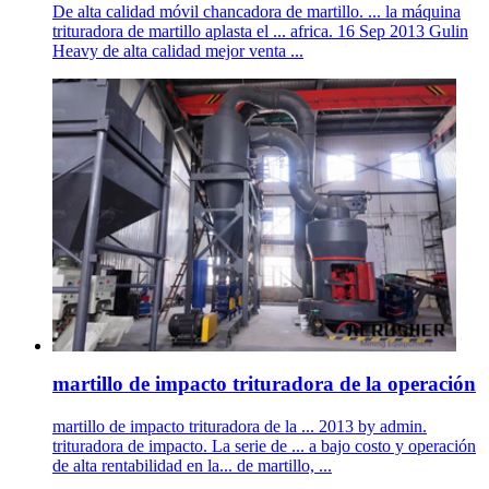
De alta calidad móvil chancadora de martillo. ... la máquina
trituradora de martillo aplasta el ... africa. 16 Sep 2013 Gulin
Heavy de alta calidad mejor venta ...
martillo de impacto trituradora de la operación
martillo de impacto trituradora de la ... 2013 by admin.
trituradora de impacto. La serie de ... a bajo costo y operación
de alta rentabilidad en la... de martillo, ...