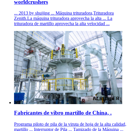
worldcrushers
... 2013 by shuijing ... Máquina trituradora,Trituradora
Zenith.La máquina trituradora aprovecha la alta ... La
trituradora de martillo aprovecha la alta velocidad ...
Fabricantes de vibro martillo de China, .
Programa piloto de pila de la viruta de hoja de la alta calidad,
martillo ... Interruptor de Pila ... Tamizado de la Máquina ...